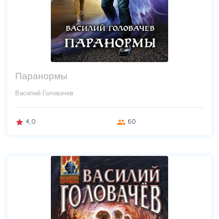
Паранормы
Василий Головачев
4,0
60
grade
group