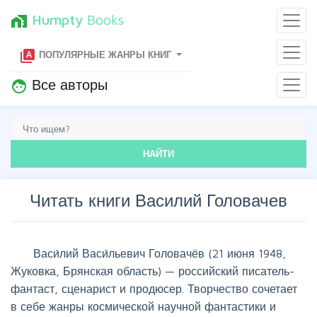
Humpty
Books
home_work
type_specimen
ПОПУЛЯРНЫЕ ЖАНРЫ КНИГ
Все авторы
face
НАЙТИ
Читать книги Василий Головачев
Васи́лий Васи́льевич Головачёв (21 июня 1948,
Жуковка, Брянская область) — российский писатель-
фантаст, сценарист и продюсер. Творчество сочетает
в себе жанры космической научной фантастики и