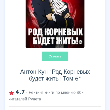
Скачать
Антон Кун "
Род Корневых
будет жить! Том 6
"
4,7
grade
- Рейтинг книги по мнению
30
+
читателей Рунета