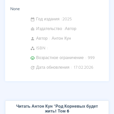
None
Год издания :
2025
date_range
Издательство :Автор
foundation
Автор :
Антон Кун
person
ISBN :
workspaces
Возрастное ограничение : 999
child_care
Дата обновления : 17.02.2026
update
Читать Антон Кун "Род Корневых будет
жить! Том 6