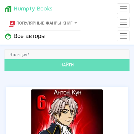
Humpty
Books
home_work
type_specimen
ПОПУЛЯРНЫЕ ЖАНРЫ КНИГ
Все авторы
face
НАЙТИ