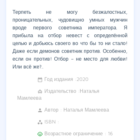
Терпеть не могу безжалостных,
проницательных, чудовищно умных мужчин
вроде первого советника императора. Я
прибыла на отбор невест с определённой
целью и добьюсь своего во что бы то ни стало!
Даже если демонов советник против. Особенно,
если он против! Отбор – не место для любви!
Или всё же?..
Год издания :
2020
date_range
Издательство :Наталья
foundation
Мамлеева
Автор :
Наталья Мамлеева
person
ISBN :
workspaces
Возрастное ограничение : 16
child_care