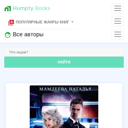
Humpty
Books
home_work
type_specimen
ПОПУЛЯРНЫЕ ЖАНРЫ КНИГ
Все авторы
face
НАЙТИ