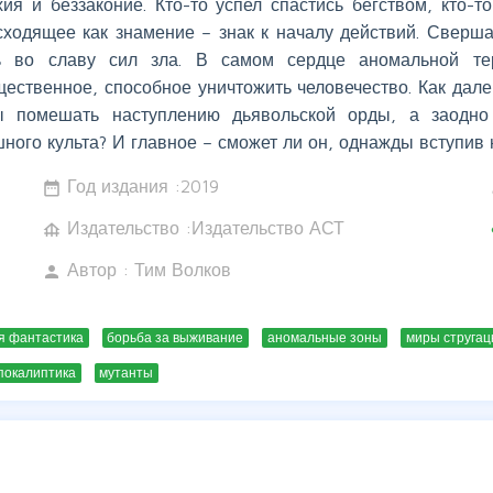
хия и беззаконие. Кто-то успел спастись бегством, кто-т
сходящее как знамение – знак к началу действий. Сверша
ь во славу сил зла. В самом сердце аномальной те
щественное, способное уничтожить человечество. Как дал
ы помешать наступлению дьявольской орды, а заодно 
ного культа? И главное – сможет ли он, однажды вступив н
Год издания :
2019
date_range
w
Издательство :Издательство АСТ
foundation
c
Автор :
Тим Волков
person
я фантастика
борьба за выживание
аномальные зоны
миры стругац
покалиптика
мутанты