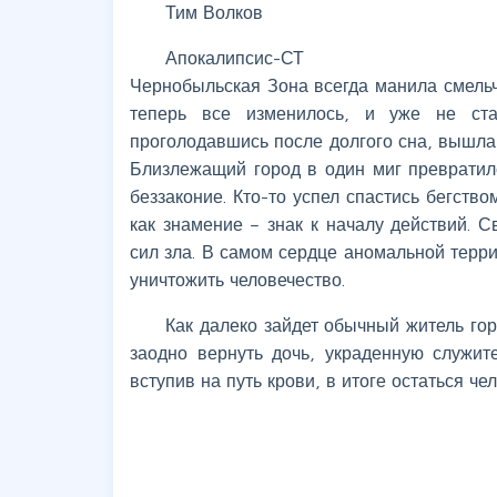
Тим Волков
Апокалипсис-СТ
Чернобыльская Зона всегда манила смельч
теперь все изменилось, и уже не ст
проголодавшись после долгого сна, вышла
Близлежащий город в один миг превратил
беззаконие. Кто-то успел спастись бегств
как знамение – знак к началу действий. С
сил зла. В самом сердце аномальной терр
уничтожить человечество.
Как далеко зайдет обычный житель го
заодно вернуть дочь, украденную служит
вступив на путь крови, в итоге остаться че