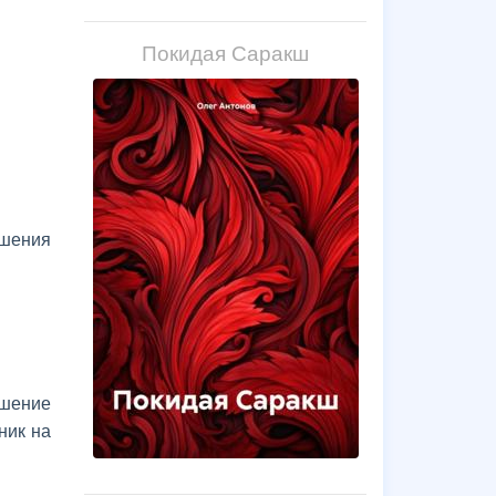
Покидая Саракш
шения
шение
ник на