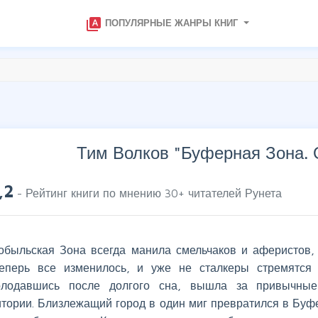
type_specimen
ПОПУЛЯРНЫЕ ЖАНРЫ КНИГ
Тим Волков "
Буферная Зона. 
,2
- Рейтинг книги по мнению
30
+ читателей Рунета
обыльская Зона всегда манила смельчаков и аферистов, 
еперь все изменилось, и уже не сталкеры стремятся 
олодавшись после долгого сна, вышла за привычны
итории. Близлежащий город в один миг превратился в Буфе