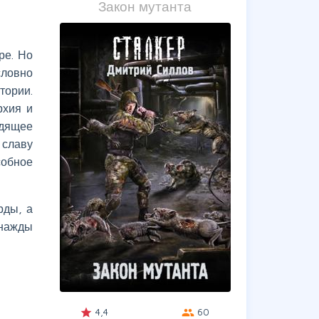
Закон мутанта
ре. Но
ловно
тории.
рхия и
одящее
 славу
собное
рды, а
днажды
4,4
60
grade
group