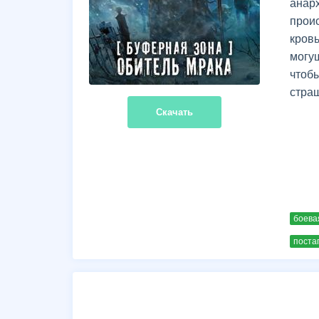
анар
прои
кров
могу
чтоб
страш
Скачать
боева
поста