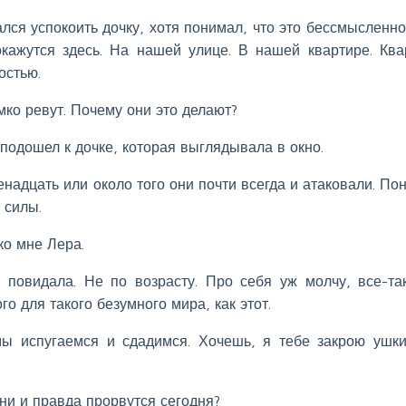
лся успокоить дочку, хотя понимал, что это бессмысленно
окажутся здесь. На нашей улице. В нашей квартире. Ква
остью.
омко ревут. Почему они это делают?
 подошел к дочке, которая выглядывала в окно.
енадцать или около того они почти всегда и атаковали. По
 силы.
ко мне Лера.
 повидала. Не по возрасту. Про себя уж молчу, все-та
го для такого безумного мира, как этот.
мы испугаемся и сдадимся. Хочешь, я тебе закрою ушк
 они и правда прорвутся сегодня?