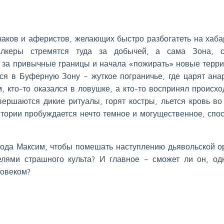
аков и аферистов, желающих быстро разбогатеть на хаба
алкеры стремятся туда за добычей, а сама Зона, с
 за привычные границы и начала «пожирать» новые терри
ся в Буферную Зону – жуткое пограничье, где царят ана
ом, кто-то оказался в ловушке, а кто-то воспринял происх
вершаются дикие ритуалы, горят костры, льется кровь во
итории пробуждается нечто темное и могущественное, спо
рода Максим, чтобы помешать наступлению дьявольской о
елями страшного культа? И главное – сможет ли он, о
ловеком?