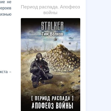
ние не
Период распада. Апофеоз
героев
войны
жизнью
кста –