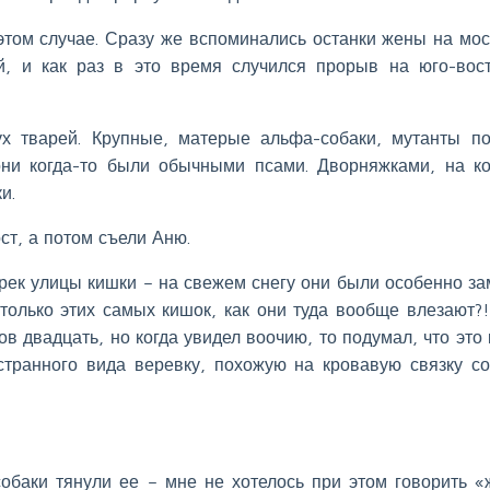
 этом случае. Сразу же вспоминались останки жены на мос
, и как раз в это время случился прорыв на юго-вос
х тварей. Крупные, матерые альфа-собаки, мутанты п
 они когда-то были обычными псами. Дворняжками, на к
и.
т, а потом съели Аню.
рек улицы кишки – на свежем снегу они были особенно за
только этих самых кишок, как они туда вообще влезают?!
в двадцать, но когда увидел воочию, то подумал, что это 
 странного вида веревку, похожую на кровавую связку со
обаки тянули ее – мне не хотелось при этом говорить «