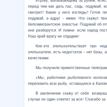
Игроку, выбывающему за рубеж, ясно, 
перед тем как дать пас, сядь, подумай, 
смотрит? Какие у него взгляды? Готов л
подумай, а вдруг – мимо. Что скажут тв
белоэмигрантское охвостье. Подумай об от
они разберутся. И помни: если народ пос
Наш край врагу не отдадим!
Кое-кто злопыхательствует про не
злопыхатели, есть недостаток – нет базы,
качествами.
Мы получили приветственные телеграм
«Мы, работники рыболовного колхоз
переловить всю рыбу, оставшуюся в Кахов
В заключение скажу от себя: возвращ
случае он один ответит за все! Спасибо за