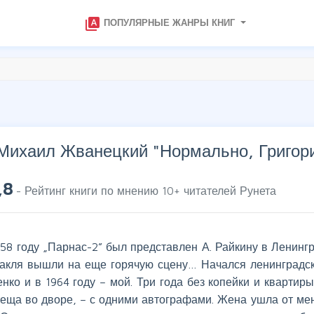
type_specimen
ПОПУЛЯРНЫЕ ЖАНРЫ КНИГ
Михаил Жванецкий "
Нормально, Григори
,8
- Рейтинг книги по мнению
10
+ читателей Рунета
58 году „Парнас-2” был представлен А. Райкину в Ленингр
такля вышли на еще горячую сцену… Начался ленинградски
нко и в 1964 году – мой. Три года без копейки и квартир
теща во дворе, – с одними автографами. Жена ушла от мен