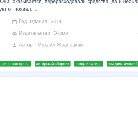
 Они, оказывается, перерасходовали средства, да и необяз
ует от похвал…»
Год издания :
2014
date_range
w
Издательство :Эксмо
foundation
c
Автор :
Михаил Жванецкий
person
стическая проза
авторский сборник
юмор и сатира
юмористический