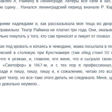
авлен А. Райкину в Ленинграде. Актеры все сели в зал
ю сцену… Начался ленинградский период вначале Р. Ка
дними надеждами и, как рассказывала моя теща во двор
авильно. Театр Райкина не платил три года. Они, оказыв
ьно покупать у того, кто сам приносит и ликует от похвал.
зая под кровать и копаясь в чемодане, мама посылала в п
вский в столовую при Кунсткамере (там обед стоил 50 к
, что я уезжаю, и, главное, его жене, что и сыграло свою
 «Светофор» в 1967-м, и с тех пор я профессионал
граде и пишу, пишу, пишу и, к сожалению, читаю это вс
ерет театр, но все-таки этого делать не следовало. Меня, ц
но довольно неумело…