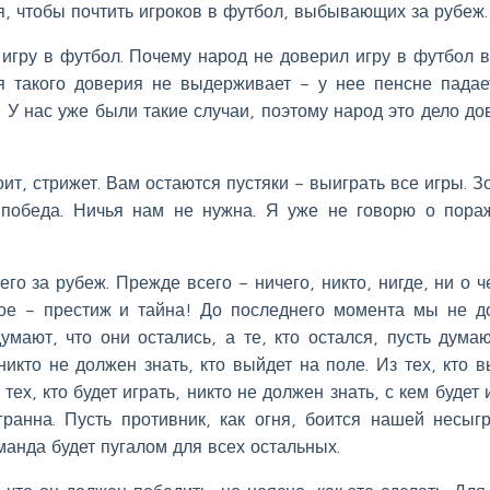
, чтобы почтить игроков в футбол, выбывающих за рубеж.
игру в футбол. Почему народ не доверил игру в футбол 
я такого доверия не выдерживает – у нее пенсне падае
. У нас уже были такие случаи, поэтому народ это дело до
оит, стрижет. Вам остаются пустяки – выиграть все игры. З
победа. Ничья нам не нужна. Я уже не говорю о пора
о за рубеж. Прежде всего – ничего, никто, нигде, ни о ч
вное – престиж и тайна! До последнего момента мы не 
думают, что они остались, а те, кто остался, пусть думаю
никто не должен знать, кто выйдет на поле. Из тех, кто в
 тех, кто будет играть, никто не должен знать, с кем будет 
гранна. Пусть противник, как огня, боится нашей несыг
манда будет пугалом для всех остальных.