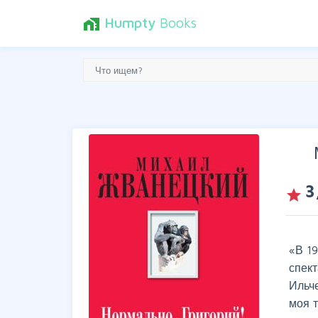
Humpty
Books
home_work
3
grade
«В 19
спек
Ильче
моя 