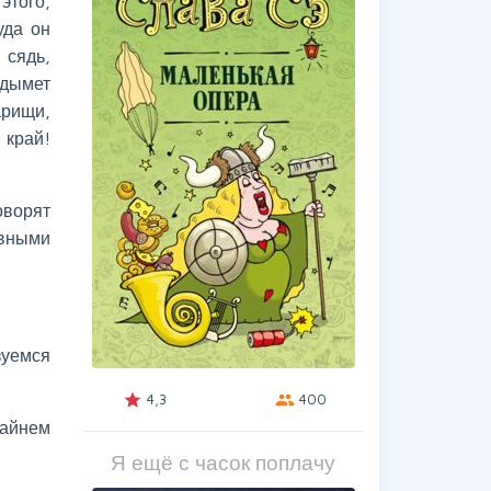
этого,
уда он
 сядь,
одымет
арищи,
 край!
оворят
овными
зуемся
4,3
400
grade
group
райнем
Я ещё с часок поплачу