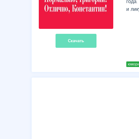
года.
и лик
Скачать
юмори