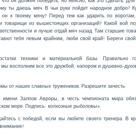
что он должен победить, но неясно, как это сделать. Для 
кому ты даешь мяч. В чьи руки пойдет народное добро? К
и он к твоему мячу? Перед тем как ударить по воротам,
ои товарищи из вышестоящих организаций? Какой вой п
ветственности и лучше отдай мяч назад. Там старшие тов
тавил тебя левым крайним, люби свой край! Береги свой
достатки техники и материальной базы. Правильно г
 а мы восполним все это дружбой, напором и душевно-дух
мы от наших славных тружеников. Разрешите зачесть:
а имени Залпов Авроры, в честь чемпионата мира обя
ском море. Подпись: колхозные рыболовы».
айтесь с победой, если вы любите своего тренера. В к
 внимание!