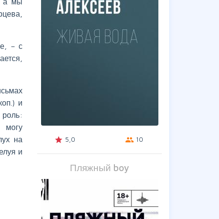
, а мы
рцева,
е, – с
ается,
исьмах
оп.) и
 роль:
, могу
лух на
5,0
10
grade
group
елуя и
Пляжный boy