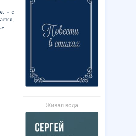
е, – с
ается,
…»
Живая вода