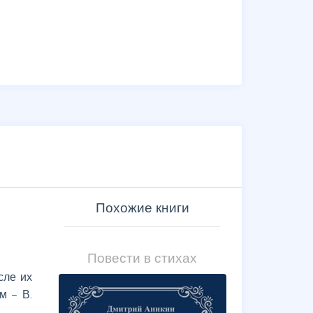
Похожие книги
Повести в стихах
сле их
м – В.