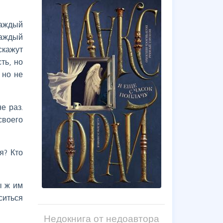
Каждый
каждый
скажут
ть, но
 но не
е раз.
своего
я? Кто
ы ж им
ситься
Недокнига от недоавтора