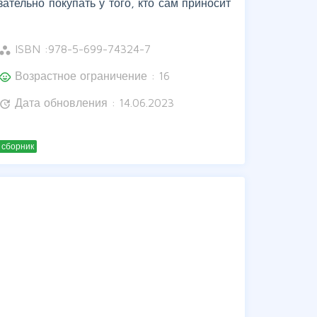
ательно покупать у того, кто сам приносит
ISBN :
978-5-699-74324-7
orkspaces
Возрастное ограничение : 16
hild_care
Дата обновления : 14.06.2023
update
 сборник