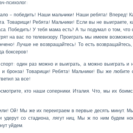
ач-психолог:
тало – победить! Наши мальчики! Наши ребята! Вперед! 
га. Товарищи! Ребята! Мальчики! Если вы не выиграете, 
са. Победить! У тебя мама есть? А ты подумал о том, что 
ят на вас по телевизору. Проиграть мы имеем возможнос
нчено! Лучше не возвращайтесь! То есть возвращайтесь,
да боксеров!
 спорт: один раз можно и выиграть, а можно выиграть и н
, и бронза! Товарищи! Ребята! Мальчики! Вы же любите 
тветил за все!
смотрите, кто наши соперники. Италия. Что, мы их боимс
Чили! Ой! Мы же их переиграем в первые десять минут. М
 удерут со стадиона, лягут ниц. Мы ж по ним будем но
нут уйдем.