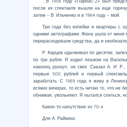
…В 1958 году «Парнас-2» был предст
после их спектакля вышли на еще горячу
затем – В. Ильченко и в 1964 году – мой.
Три года без копейки и квартиры с о
одними автографами. Жена ушла от меня пр
перерасходовали средства, да и необязател
Р. Карцев одалживал по десятке, зале
по три рубля. Я ходил пешком на Василье
наконец рухнул, не смог. Сказал А. И. Р.
первые 500 рублей и первый спектакль
заработать. С 1969 года я живу в Ленин
всяких вечерах, то есть читаю то, что не б
обнимая, увольняют. Я пытался спиться, 
Какое-то напутствие из 70-х
Для А. Райкина