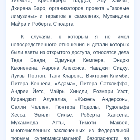
Уилмота, Кристофера Наддса, Абу Хамзы,
Дхирена Баро, организаторов проекта «Газовые
лимузины» и терактов в самолетах, Мухаидина
Майра и Роберта Стюарта.
К случаям, к которым я не имел
непосредственного отношения и детали которых
были взяты из открытого доступа, относятся дела
Теда Банди, Эдмунда Кемпера, Эндрю
Кьюненена, Аарона Алексиса, Навджит Сидху,
Луизы Портон, Тани Кларенс, Виктории Климби,
Питера Коннели, «Адама», Питера Сатклиффа,
Андреи Йетс, Майры Хиндли, Розмари Уэст,
Киранджит Алувалиа, «Жизель Андерсон»,
Салли Челлен, Гюнтера Подолы, Рудольфа
Хесса, Эмиля Силье, Роберта Хансена,
Мухаммеда Атты, Тимоти Маквея,
многочисленных заключенных из Федеральной
тюрьмы супермаксимальной безопасности во