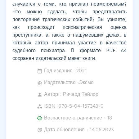
случается с теми, кто признан невменяемым?
Что можно сделать, чтобы предотвратить
повторение трагических событий? Вы узнаете,
как происходит психиатрическая оценка
преступника, а также о нашумевших делах, в
которых автор принимал участие в качестве
судебного психиатра. В формате PDF A4
сохранен издательский макет книги.
Год издания :
2021
date_range
Издательство :Эксмо
foundation
Автор :
Ричард Тейлор
person
ISBN :
978-5-04-157343-0
workspaces
Возрастное ограничение : 18
child_care
Дата обновления : 14.06.2023
update