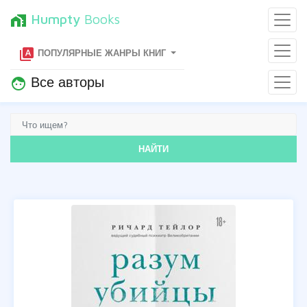
Humpty
Books
home_work
type_specimen
ПОПУЛЯРНЫЕ ЖАНРЫ КНИГ
Все авторы
face
НАЙТИ