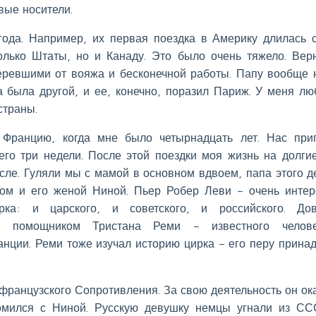
вые носители.
года. Например, их первая поездка в Америку длилась 
лько Штаты, но и Канаду. Это было очень тяжело. Вер
ревшими от вояжа и бесконечной работы. Папу вообще 
 была другой, и ее, конечно, поразил Париж. У меня лю
страны.
Францию, когда мне было четырнадцать лет. Нас при
его три недели. После этой поездки моя жизнь на долги
сле. Гуляли мы с мамой в основном вдвоем, папа этого д
ом и его женой Ниной. Пьер Робер Леви – очень инте
рка: и царского, и советского, и российского. До
л помощником Тристана Реми – известного челов
анции. Реми тоже изучал историю цирка – его перу прина
французского Сопротивления. За свою деятельность он ок
комился с Ниной. Русскую девушку немцы угнали из С