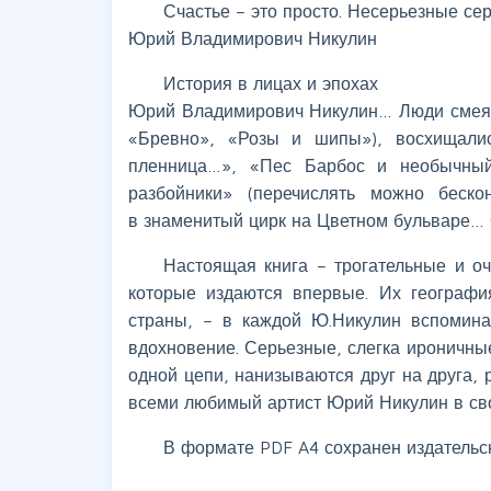
Счастье – это просто. Несерьезные се
Юрий Владимирович Никулин
История в лицах и эпохах
Юрий Владимирович Никулин… Люди смеяли
«Бревно», «Розы и шипы»), восхищали
пленница…», «Пес Барбос и необычный 
разбойники» (перечислять можно беско
в знаменитый цирк на Цветном бульваре…
Настоящая книга – трогательные и о
которые издаются впервые. Их географи
страны, – в каждой Ю.Никулин вспомин
вдохновение. Серьезные, слегка ироничные
одной цепи, нанизываются друг на друга, 
всеми любимый артист Юрий Никулин в сво
В формате PDF A4 сохранен издательск