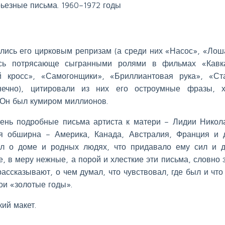
рьезные письма. 1960–1972 годы
сь его цирковым репризам (а среди них «Насос», «Лош
сь потрясающе сыгранными ролями в фильмах «Кавка
кросс», «Самогонщики», «Бриллиантовая рука», «Ст
нечно), цитировали из них его остроумные фразы, 
 Он был кумиром миллионов.
чень подробные письма артиста к матери – Лидии Никол
я обширна – Америка, Канада, Австралия, Франция и 
ал о доме и родных людях, что придавало ему сил и 
, в меру нежные, а порой и хлесткие эти письма, словно 
рассказывают, о чем думал, что чувствовал, где был и что
и «золотые годы».
ий макет.