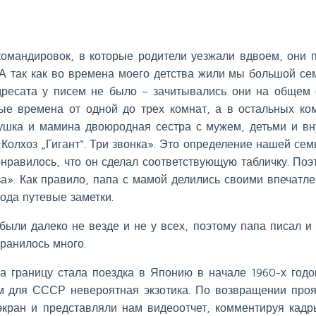
командировок, в которые родители уезжали вдвоем, они 
 А так как во времена моего детства жили мы большой се
адресата у писем не было – зачитывались они на общем 
ые времена от одной до трех комнат, а в остальных ко
шка и мамина двоюродная сестра с мужем, детьми и вн
олхоз „Гигант“. Три звонка». Это определение нашей сем
нравилось, что он сделал соответствующую табличку. Поэ
за». Как правило, папа с мамой делились своими впечатл
рода путевые заметки.
были далеко не везде и не у всех, поэтому папа писал и
хранилось много.
а границу стала поездка в Японию в начале 1960-х годо
м для СССР невероятная экзотика. По возвращении про
экран и представляли нам видеоотчет, комментируя кадр