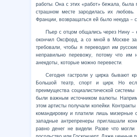
работы. Она с этих «работ» бежала, была п
страшном месте зародилась их любовь.
Франции, возвращаться ей было некуда – с
Пьер с отцом общались через Нину – 
окончил Оксфорд, а со мной в Москве за
требовали, чтобы я переводил им русски
неправильно перевожу, потому что им 
анекдоты, которые можно перевести.
Сегодня гастроли у цирка бывают к
Большой театр, спорт и цирк. Но ес
преимущества социалистической системы 
были важным источником валюты. Наприме
этом артисты получали копейки. Контракты
командировку и платили лишь мизерные с
западные антрепренеры приглашали конк
равно денег не видели. Разве что могли
посольство или Госконцерт. Даже ценные п