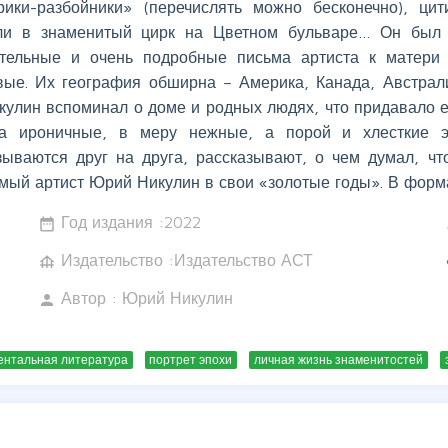
рики-разбойники» (перечислять можно бесконечно), ци
ли в знаменитый цирк на Цветном бульваре… Он был 
ательные и очень подробные письма артиста к матери
вые. Их география обширна – Америка, Канада, Австрали
кулин вспоминал о доме и родных людях, что придавало е
ка ироничные, в меру нежные, а порой и хлесткие э
зываются друг на друга, рассказывают, о чем думал, чт
мый артист Юрий Никулин в свои «золотые годы». В форма
Год издания :
2022
date_range
w
Издательство :Издательство АСТ
foundation
c
Автор :
Юрий Никулин
person
ентальная литература
портрет эпохи
личная жизнь знаменитостей