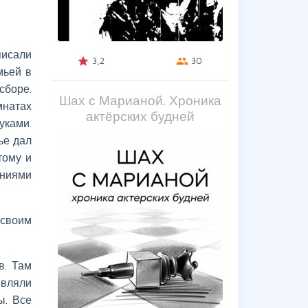
писали
3,2
30
grade
group
мьей в
сборе.
Шах с Марианой. Хроника
мнатах
актёрских будней
уками.
ье дал
тому и
ениями
 своим
в. Там
являли
ы. Все