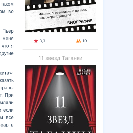
 таком
ром во
. Пьер
т меня
3,3
10
grade
group
 что я
другие
11 звезд Таганки
кита»:
азать
страны
т. При
рмляли
е если
ты все
орар в