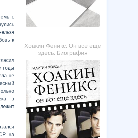
семь с
нулись
нельзя
бовь к
Хоакин Феникс. Он все еще
здесь. Биография
гласил
е годы
ела не
ресный
вольно
ека в
длежит
азался
ССР на