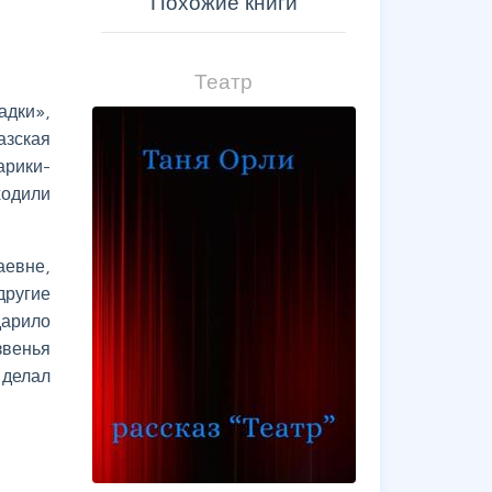
Похожие книги
Театр
адки»,
зская
арики-
ходили
аевне,
другие
дарило
звенья
 делал