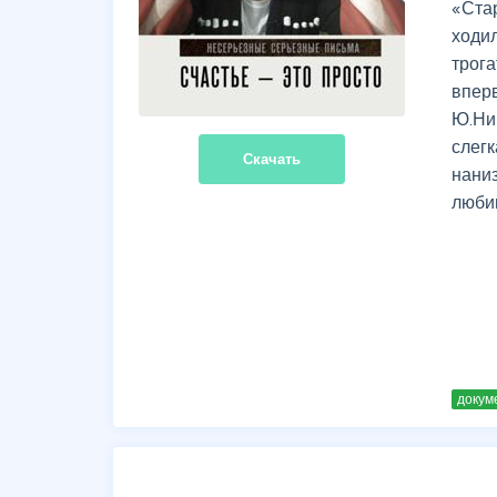
«Ста
ходи
трог
впер
Ю.Ни
слег
Скачать
нани
люби
докум