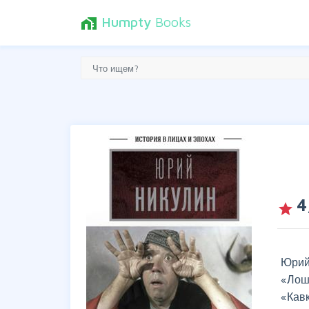
Humpty
Books
home_work
4
grade
Юрий
«Лош
«Кав