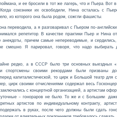
оймана, и ее бросили в тот же лагерь, что и Пьера. Вот в
 Когда союзники их освободили, Нина осталась с Пье
ело, из которого она была родом, сожгли фашисты.
она переводила, а я разговаривал с Пьером по-английски
нимался репетитор. В качестве практики Пьер и Нина о
е анекдоты, причем самые непереводимые, и сердились,
не смешно. Я парировал, говоря, что надо выбирать 
райне редко, а в СССР было три основных выездных «
ли спортсмены своими рекордами были призваны док
перед капиталистической, то цирк и Большой театр для 
р, цирк своими отчислениями содержал весь Госконцер
 заключались с концертной организацией, а артистам офо
уточные – гонораров не было. То же и с Большим: даж
ретных артистов по индивидуальному контракту, артис
 подержать в руках, после чего должны были сдать гон
одарки от влиятельных поклонников требовалось сдавать.