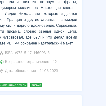
тировали из них его остроумные фразы,
кумиром миллионов. Настоящая книга –
 – Лидии Николаевне, которые издаются
я, Франция и другие страны, – в каждой
му сил и дарило вдохновение. Серьезные,
ти письма, словно звенья одной цепи,
о чувствовал, где был и что делал всеми
те PDF A4 сохранен издательский макет.
ISBN :
978-5-17-146093-8
orkspaces
Возрастное ограничение : 12
hild_care
Дата обновления : 14.06.2023
update
знаменитые актеры
письма