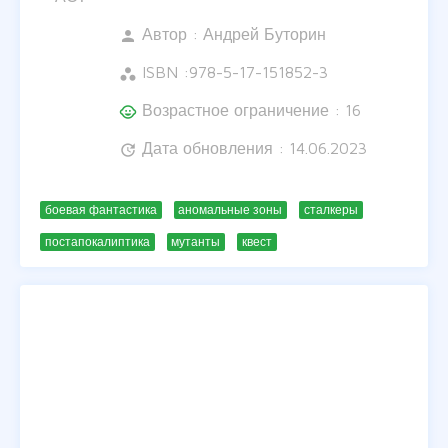
Автор :
Андрей Буторин
person
ISBN :
978-5-17-151852-3
workspaces
Возрастное ограничение : 16
child_care
Дата обновления : 14.06.2023
update
боевая фантастика
аномальные зоны
сталкеры
постапокалиптика
мутанты
квест