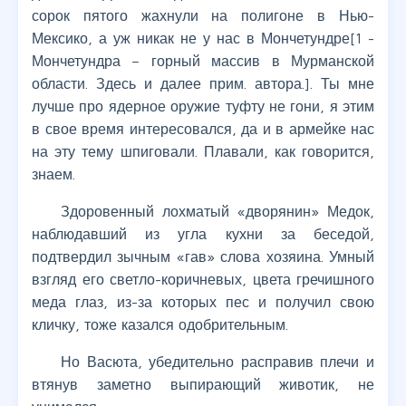
сорок пятого жахнули на полигоне в Нью-
Мексико, а уж никак не у нас в Мончетундре[1 -
Мончетундра – горный массив в Мурманской
области. Здесь и далее прим. автора.]. Ты мне
лучше про ядерное оружие туфту не гони, я этим
в свое время интересовался, да и в армейке нас
на эту тему шпиговали. Плавали, как говорится,
знаем.
Здоровенный лохматый «дворянин» Медок,
наблюдавший из угла кухни за беседой,
подтвердил зычным «гав» слова хозяина. Умный
взгляд его светло-коричневых, цвета гречишного
меда глаз, из-за которых пес и получил свою
кличку, тоже казался одобрительным.
Но Васюта, убедительно расправив плечи и
втянув заметно выпирающий животик, не