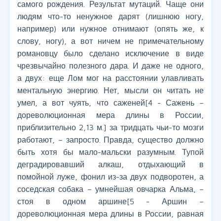
самого рождения. Результат мутаций. Чаще они
людям что-то ненужное дарят (лишнюю ногу,
например) или нужное отнимают (опять же, к
слову, ногу), а вот ничем не примечательному
романовцу было сделано исключение в виде
чрезвычайно полезного дара. И даже не одного,
а двух: еще Лом мог на расстоянии улавливать
ментальную энергию. Нет, мысли он читать не
умел, а вот чуять, что саженей[4 - Сажень –
дореволюционная мера длины в России,
приблизительно 2,13 м.] за тридцать чьи-то мозги
работают, – запросто. Правда, существо должно
быть хотя бы мало-мальски разумным. Тупой
деградировавший алкаш, отдыхающий в
помойной луже, фонил из-за двух подворотен, а
соседская собака – умнейшая овчарка Альма, –
стоя в одном аршине[5 - Аршин –
дореволюционная мера длины в России, равная