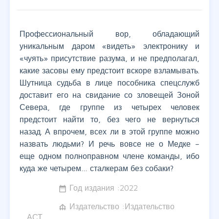
Профессиональный вор, обладающий
уникальным даром «видеть» электронику и
«чуять» присутствие разума, и не предполагал,
какие засовы ему предстоит вскоре взламывать.
Шутница судьба в лице пособника спецслужб
доставит его на свидание со зловещей Зоной
Севера, где группе из четырех человек
предстоит найти то, без чего не вернуться
назад. А впрочем, всех ли в этой группе можно
назвать людьми? И речь вовсе не о Медке –
еще одном полноправном члене команды, ибо
куда же четырем… сталкерам без собаки?
Год издания :
2022
date_range
Издательство :Издательство
foundation
АСТ