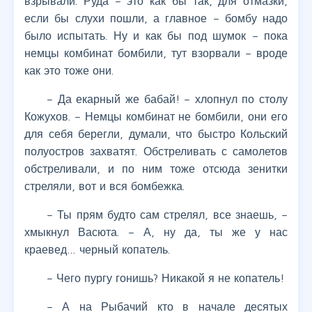
взрывали. Руда – это как бы так, для отмазки,
если бы слухи пошли, а главное – бомбу надо
было испытать. Ну и как бы под шумок – пока
немцы комбинат бомбили, тут взорвали – вроде
как это тоже они.
– Да екарный же бабай! – хлопнул по столу
Кожухов. – Немцы комбинат не бомбили, они его
для себя берегли, думали, что быстро Кольский
полуостров захватят. Обстреливать с самолетов
обстреливали, и по ним тоже отсюда зенитки
стреляли, вот и вся бомбежка.
– Ты прям будто сам стрелял, все знаешь, –
хмыкнул Васюта. – А, ну да, ты же у нас
краевед… черный копатель.
– Чего пургу гонишь? Никакой я не копатель!
– А на Рыбачий кто в начале десятых