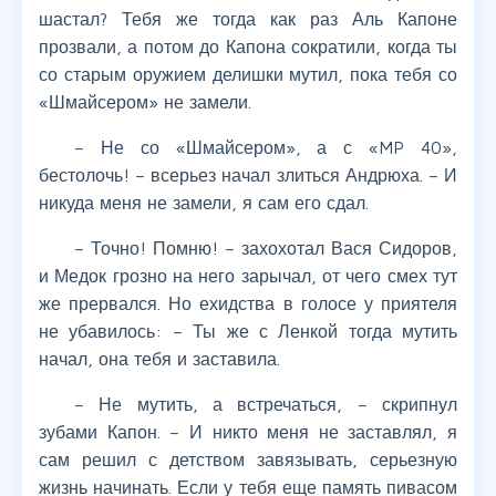
шастал? Тебя же тогда как раз Аль Капоне
прозвали, а потом до Капона сократили, когда ты
со старым оружием делишки мутил, пока тебя со
«Шмайсером» не замели.
– Не со «Шмайсером», а с «MP 40»,
бестолочь! – всерьез начал злиться Андрюха. – И
никуда меня не замели, я сам его сдал.
– Точно! Помню! – захохотал Вася Сидоров,
и Медок грозно на него зарычал, от чего смех тут
же прервался. Но ехидства в голосе у приятеля
не убавилось: – Ты же с Ленкой тогда мутить
начал, она тебя и заставила.
– Не мутить, а встречаться, – скрипнул
зубами Капон. – И никто меня не заставлял, я
сам решил с детством завязывать, серьезную
жизнь начинать. Если у тебя еще память пивасом