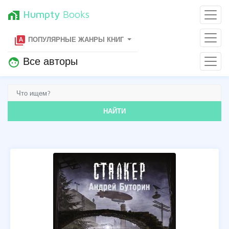
Humpty
Books
home_work
type_specimen
ПОПУЛЯРНЫЕ ЖАНРЫ КНИГ
Все авторы
face
НАЙТИ