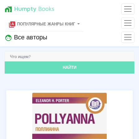
Humpty
Books
home_work
type_specimen
ПОПУЛЯРНЫЕ ЖАНРЫ КНИГ
Все авторы
face
НАЙТИ