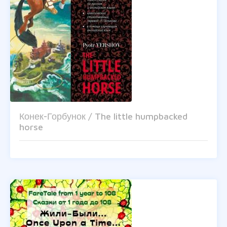
Конек-Горбунок / The little humpbacked
horse