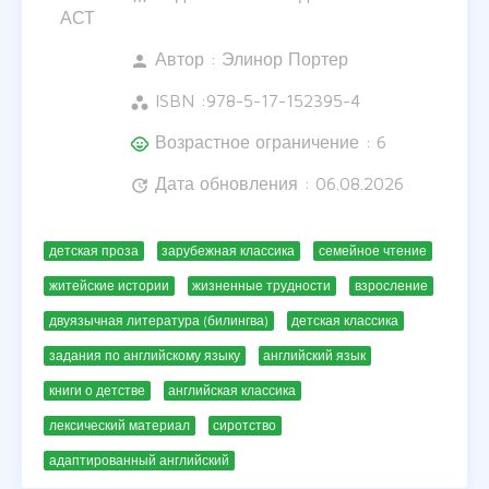
АСТ
Автор :
Элинор Портер
person
ISBN :
978-5-17-152395-4
workspaces
Возрастное ограничение : 6
child_care
Дата обновления : 06.08.2026
update
детская проза
зарубежная классика
семейное чтение
житейские истории
жизненные трудности
взросление
двуязычная литература (билингва)
детская классика
задания по английскому языку
английский язык
книги о детстве
английская классика
лексический материал
сиротство
адаптированный английский