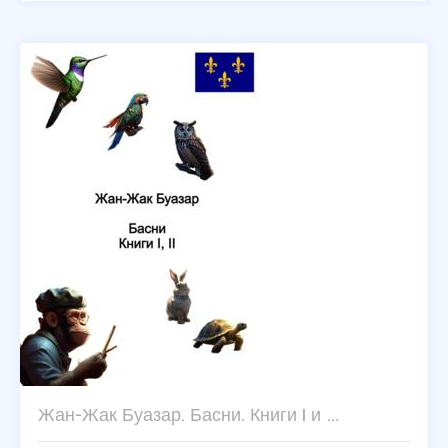
Жан-Жак Буазар. Басни. Книги I и …