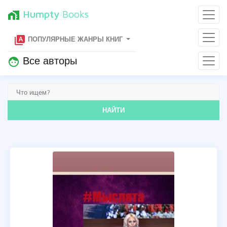
Humpty
Books
home_work
type_specimen
ПОПУЛЯРНЫЕ ЖАНРЫ КНИГ
Все авторы
face
НАЙТИ