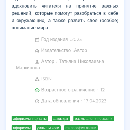
вдохновить читателя на принятие важных
решений, которые помогут разобраться в себе
и окружающих, а также развить свое (особое)
понимание мира.
Год издания :
2023
date_range
Издательство :Автор
foundation
Автор :
Татьяна Николаевна
person
Маркинова
ISBN :
workspaces
Возрастное ограничение : 12
child_care
Дата обновления : 17.04.2023
update
афоризмы и цитаты
самиздат
размышления о жизни
афоризмы
умные мысли
философия жизни