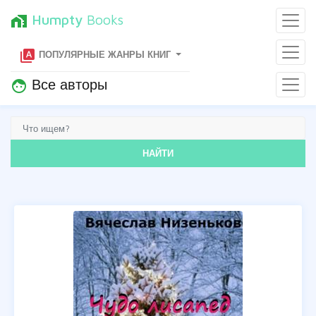
Humpty
Books
home_work
type_specimen
ПОПУЛЯРНЫЕ ЖАНРЫ КНИГ
Все авторы
face
НАЙТИ