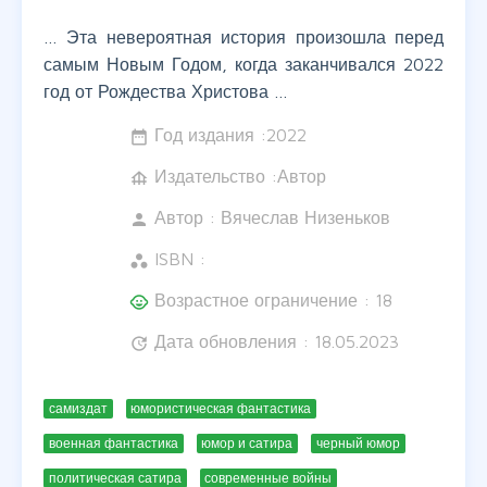
… Эта невероятная история произошла перед
самым Новым Годом, когда заканчивался 2022
год от Рождества Христова …
Год издания :
2022
date_range
Издательство :Автор
foundation
Автор :
Вячеслав Низеньков
person
ISBN :
workspaces
Возрастное ограничение : 18
child_care
Дата обновления : 18.05.2023
update
самиздат
юмористическая фантастика
военная фантастика
юмор и сатира
черный юмор
политическая сатира
современные войны