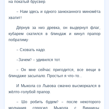
на покатый брусвер.
– Нам здесь и одного занюханного миномёта
хватит!
Дёрнув за низ древка, он выдернул флаг,
кубарем скатился в блиндаж и кинул прапор
побратиму:
– Сховать надо.
–Зачем? – удивился тот.
– Он мне сейчас пригодится, все вещи в
блиндаже засыпало. Простыл я что-то…
И Мыкола со Львова смачно высморкался в
жёлто-голубой прапор.
– Шо робить будем? – после некоторого
молчания спросил Мыкола с Винницы,