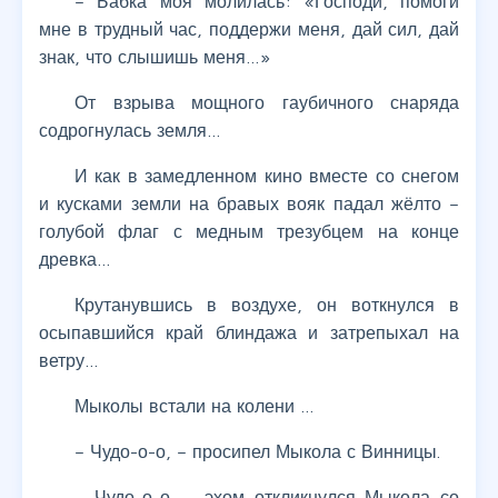
– Бабка моя молилась: «Господи, помоги
мне в трудный час, поддержи меня, дай сил, дай
знак, что слышишь меня…»
От взрыва мощного гаубичного снаряда
содрогнулась земля…
И как в замедленном кино вместе со снегом
и кусками земли на бравых вояк падал жёлто –
голубой флаг с медным трезубцем на конце
древка…
Крутанувшись в воздухе, он воткнулся в
осыпавшийся край блиндажа и затрепыхал на
ветру…
Мыколы встали на колени …
– Чудо-о-о, – просипел Мыкола с Винницы.
– Чудо-о-о, – эхом откликнулся Мыкола со