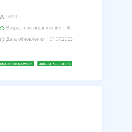
ISBN :
orkspaces
Возрастное ограничение : 16
hild_care
Дата обновления : 01.07.2023
update
ествия во времени
ангелы-хранители