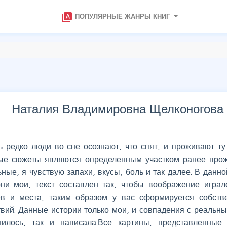
type_specimen
ПОПУЛЯРНЫЕ ЖАНРЫ КНИГ
Наталия Владимировна Щелконогова 
ь редко люди во сне осознают, что спят, и проживают ту
ые сюжеты являются определенным участком ранее прож
ные, я чувствую запахи, вкусы, боль и так далее. В данно
они мои, текст составлен так, чтобы воображение играл
ев и места, таким образом у вас сформируется собств
твий. Данные истории только мои, и совпадения с реальн
нилось, так и написала.Все картины, представленные