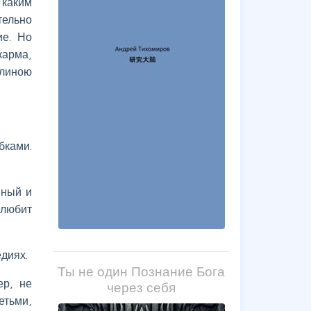
 каким
тельно
ие. Но
карма,
длиною
бками.
йный и
 любит
диях.
Ты не один Познание Бога
ер, не
через себя
етьми,