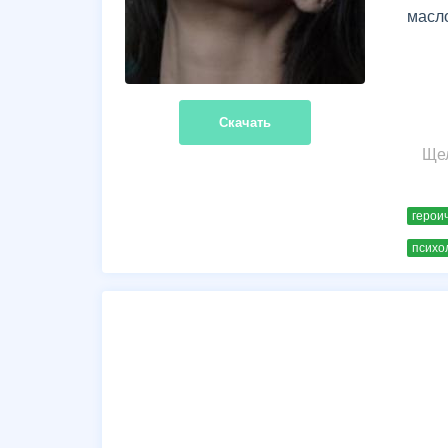
масл
Скачать
Ще
герои
психо