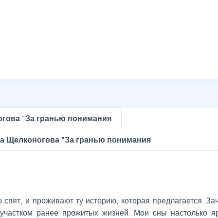
гова "За гранью понимания
а Щелконогова "За гранью понимания
о спят, и проживают ту историю, которая предлагается. За
частком ранее прожитых жизней. Мои сны настолько я