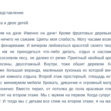
едставление.
а и двое детей.
им на даче. Именно на даче! Кроме фруктовых деревье
, ничего не сажаем. Цветы моя слабость. Могу часами вози
 фонариками. И вечером любоваться красотой своего тво
, им не приходиться что-либо делать, отдых и насла
сосновом лесу, не далеко от речки. Приятный хвойный ар
 осины, двухэтажный. Внутри, тоже обшит деревом. 
же большая веранда, маленькая кухонька из которой ви
шая комната отдыха. Второй этаж просторный, площадь ко
 с минимумом мебели. Кровать, диванчик и огромный мат
онично. Вместо перил, от потолка до пола красивая пл
спят на втором этаже. Мы с мужем на первом. Когда супруг
т. И тогда мы с детьми все спим на втором этаже, я на ма