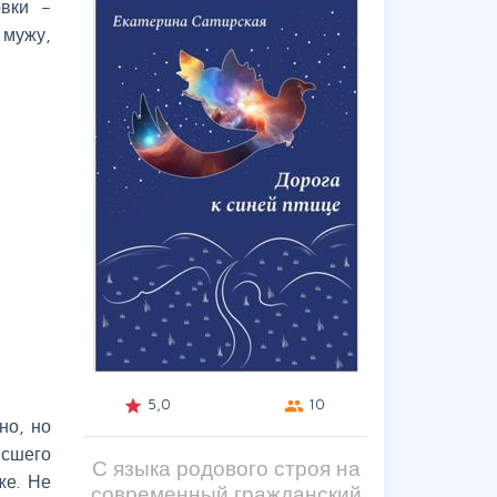
овки –
 мужу,
5,0
10
grade
group
но, но
исшего
С языка родового строя на
же. Не
современный гражданский