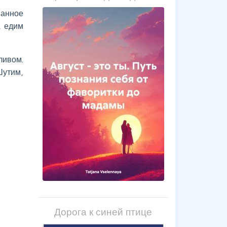
ванное
, едим
ливом.
Шутим,
Дорога к синей птице