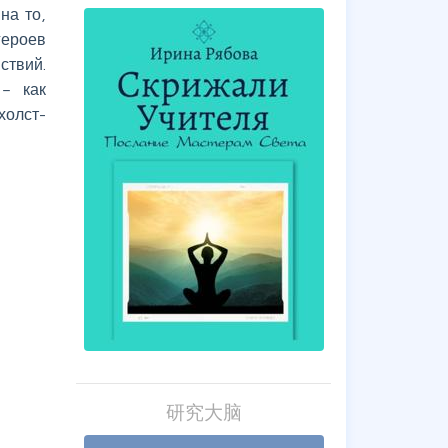
на то,
героев
ствий.
– как
холст-
研究大脑