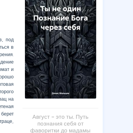
в, под
ться в
рения.
ждение
омат и
Хорошо
нтовая
торого
рац на
етеная
 берет
Август – это ты. Путь
траце,
познания себя от
фаворитки до мадамы