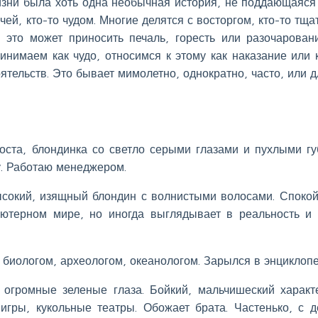
жизни была хоть одна необычная история, не поддающаяся
чей, кто-то чудом. Многие делятся с восторгом, кто-то тща
 это может приносить печаль, горесть или разочарован
нимаем как чудо, относимся к этому как наказание или 
ятельств. Это бывает мимолетно, однократно, часто, или 
роста, блондинка со светло серыми глазами и пухлыми гу
у. Работаю менеджером.
ысокий, изящный блондин с волнистыми волосами. Споко
ьютерном мире, но иногда выглядывает в реальность и
ь биологом, археологом, океанологом. Зарылся в энциклопе
 огромные зеленые глаза. Бойкий, мальчишеский характ
гры, кукольные театры. Обожает брата. Частенько, с д