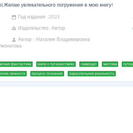
о).Желаю увлекательного погружения в мою книгу!
Год издания :
2023
date_range
w
Издательство :Автор
foundation
c
Автор :
Наталия Владимировна
person
лконогова
ческая фантастика
книги о путешествиях
самиздат
мистика
путеш
логия личности
процесс познания
параллельная реальность