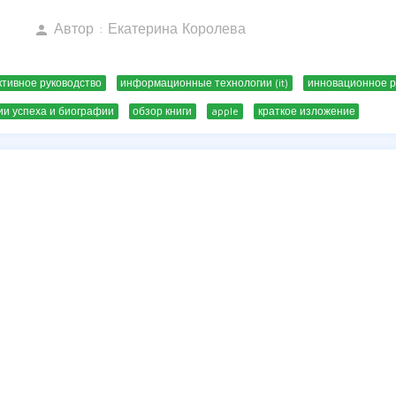
Автор :
Екатерина Королева
person
тивное руководство
информационные технологии (it)
инновационное р
ии успеха и биографии
обзор книги
apple
краткое изложение