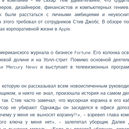
еров, дизайнеров, финансистов и компьютерных гениев
ы были расстаться с личными амбициями и неукосни
 этого требовал от сотрудников Стив Джобс. В обзоре по
х корпоративной жизни в Apple.
ериканского журнала о бизнесе Fortune. Его колонка ос
евой долине и на Уолл-стрит. Помимо основной деятел
ose Mercury News и выступает в телевизионных програ
 которую он рассказывал всем новоиспеченным руководи
рщиком, и никто не знал, произошла история на самом де
так. Стив часто замечал, что мусорная корзина в его ка
усор не убирают. Однажды он засиделся в офисе допо
чему у меня не выносят корзину?!», – взревел глава ком
ого ключа у меня нет», – залепетал уборщик. Далее
у и выносил мораль: «Если ты простой уборщик, опра