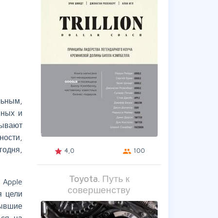
ьным,
нных и
ывают
ности,
годня,
4,0
100
grade
group
Toyota. Путь к
 Apple
совершенству
я цели
бывшие
ься на