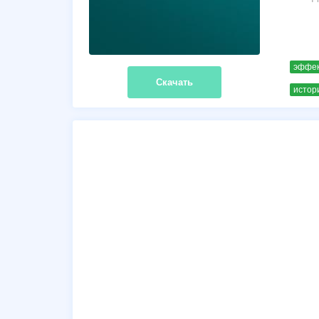
эффек
Скачать
истор