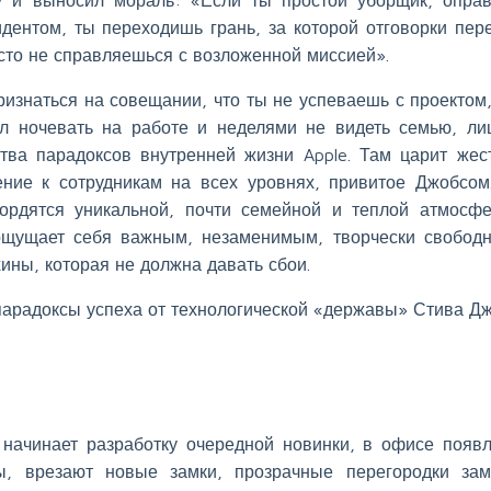
дентом, ты переходишь грань, за которой отговорки пер
сто не справляешься с возложенной миссией».
изнаться на совещании, что ты не успеваешь с проектом
ал ночевать на работе и неделями не видеть семью, л
ства парадоксов внутренней жизни Apple. Там царит жес
ние к сотрудникам на всех уровнях, привитое Джобсом
ордятся уникальной, почти семейной и теплой атмосф
 ощущает себя важным, незаменимым, творчески свобод
хины, которая не должна давать сбои.
парадоксы успеха от технологической «державы» Стива Дж
 начинает разработку очередной новинки, в офисе появ
ы, врезают новые замки, прозрачные перегородки за