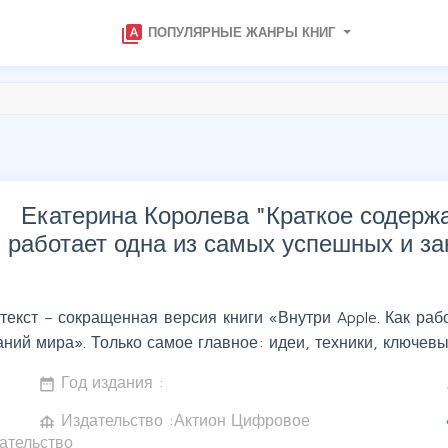
type_specimen
ПОПУЛЯРНЫЕ ЖАНРЫ КНИГ
Екатерина Королева "
Краткое содержа
работает одна из самых успешных и з
 текст – сокращенная версия книги «Внутри Apple. Как ра
ний мира». Только самое главное: идеи, техники, ключевы
Год издания :
date_range
w
Издательство :Актион Цифровое
foundation
c
ательство