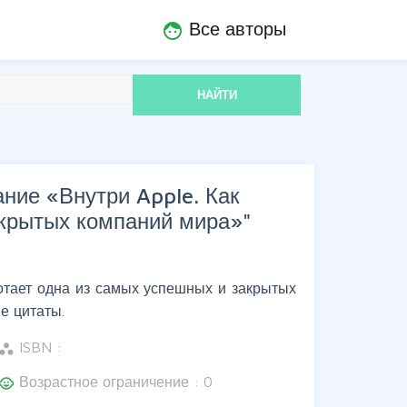
Все авторы
face
НАЙТИ
ние «Внутри Apple. Как
акрытых компаний мира»
"
ботает одна из самых успешных и закрытых
е цитаты.
ISBN :
orkspaces
Возрастное ограничение : 0
hild_care