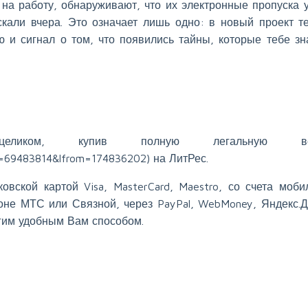
на работу, обнаруживают, что их электронные пропуска 
скали вчера. Это означает лишь одно: в новый проект т
 и сигнал о том, что появились тайны, которые тебе зн
еликом, купив полную легальную ве
art=69483814&lfrom=174836202) на ЛитРес.
овской картой Visa, MasterCard, Maestro, со счета моби
оне МТС или Связной, через PayPal, WebMoney, Яндекс.Д
гим удобным Вам способом.