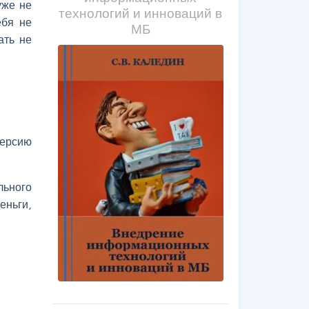
уже не
технологий и инноваций в
ебя не
МБ
ать не
рсию
льного
еньги,