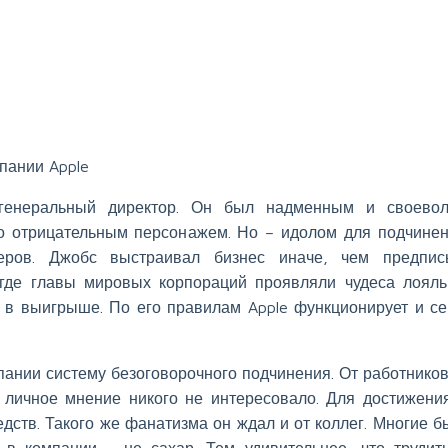
пании Apple
генеральный директор. Он был надменным и своевол
о отрицательным персонажем. Но – идолом для подчине
еров. Джобс выстраивал бизнес иначе, чем предпис
 где главы мировых корпораций проявляли чудеса лояль
 в выигрыше. По его правилам Apple функционирует и се
пании систему безоговорочного подчинения. От работников
 личное мнение никого не интересовало. Для достижени
едств. Такого же фанатизма он ждал и от коллег. Многие 
а в компании – не сахар. Тем удивительнее, что трудит