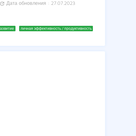
Дата обновления : 27.07.2023
update
азвитие
личная эффективность / продуктивность