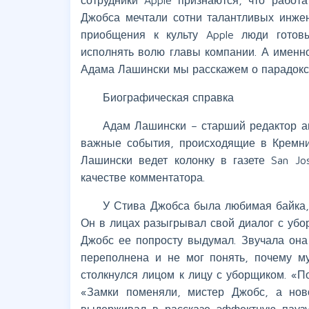
Джобса мечтали сотни талантливых инжен
приобщения к культу Apple люди готов
исполнять волю главы компании. А именно
Адама Лашински мы расскажем о парадокса
Биографическая справка
Адам Лашински – старший редактор ам
важные события, происходящие в Кремни
Лашински ведет колонку в газете San J
качестве комментатора.
У Стива Джобса была любимая байка,
Он в лицах разыгрывал свой диалог с убо
Джобс ее попросту выдумал. Звучала она 
переполнена и не мог понять, почему м
столкнулся лицом к лицу с уборщиком. «По
«Замки поменяли, мистер Джобс, а нов
выдерживал в рассказе эффектную пауз