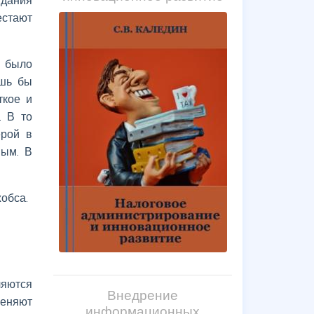
естают
, было
ишь бы
ткое и
. В то
ерой в
ным. В
обса.
ляются
Внедрение
меняют
информационных