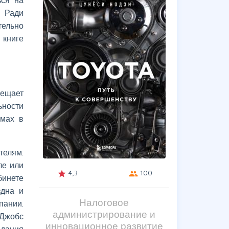
. Ради
тельно
 книге
вещает
ьности
ммах в
телям.
ле или
4,3
100
grade
group
бинете
здна и
Налоговое
пании.
администрирование и
 Джобс
инновационное развитие
вдания