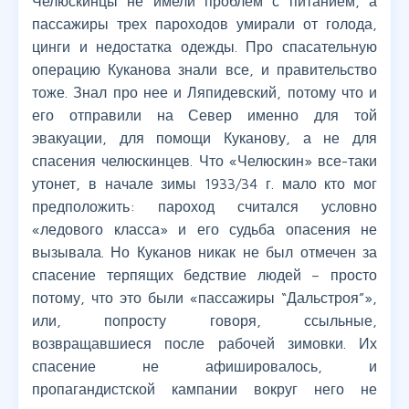
Челюскинцы не имели проблем с питанием, а
пассажиры трех пароходов умирали от голода,
цинги и недостатка одежды. Про спасательную
операцию Куканова знали все, и правительство
тоже. Знал про нее и Ляпидевский, потому что и
его отправили на Север именно для той
эвакуации, для помощи Куканову, а не для
спасения челюскинцев. Что «Челюскин» все-таки
утонет, в начале зимы 1933/34 г. мало кто мог
предположить: пароход считался условно
«ледового класса» и его судьба опасения не
вызывала. Но Куканов никак не был отмечен за
спасение терпящих бедствие людей – просто
потому, что это были «пассажиры “Дальстроя”»,
или, попросту говоря, ссыльные,
возвращавшиеся после рабочей зимовки. Их
спасение не афишировалось, и
пропагандистской кампании вокруг него не