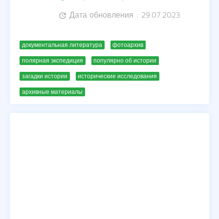
Дата обновления : 29.07.2023
update
документальная литература
фотоархив
полярная экспедиция
популярно об истории
загадки истории
исторические исследования
архивные материалы