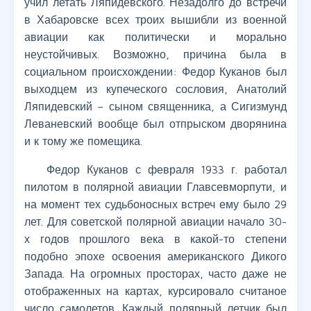
учил летать Ляпидевского. Незадолго до встречи
в Хабаровске всех троих вышибли из военной
авиации как политически и морально
неустойчивых. Возможно, причина была в
социальном происхождении: Федор Куканов был
выходцем из купеческого сословия, Анатолий
Ляпидевский – сыном священника, а Сигизмунд
Леваневский вообще был отпрыском дворянина
и к тому же помещика.
Федор Куканов с февраля 1933 г. работал
пилотом в полярной авиации Главсевморпути, и
на момент тех судьбоносных встреч ему было 29
лет. Для советской полярной авиации начало 30-
х годов прошлого века в какой-то степени
подобно эпохе освоения американского Дикого
Запада. На огромных просторах, часто даже не
отображенных на картах, курсировало считаное
число самолетов. Каждый полярный летчик был