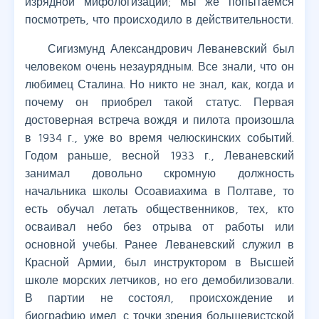
изрядной мифологизации; мы же попытаемся
посмотреть, что происходило в действительности.
Сигизмунд Александрович Леваневский был
человеком очень незаурядным. Все знали, что он
любимец Сталина. Но никто не знал, как, когда и
почему он приобрел такой статус. Первая
достоверная встреча вождя и пилота произошла
в 1934 г., уже во время челюскинских событий.
Годом раньше, весной 1933 г., Леваневский
занимал довольно скромную должность
начальника школы Осоавиахима в Полтаве, то
есть обучал летать общественников, тех, кто
осваивал небо без отрыва от работы или
основной учебы. Ранее Леваневский служил в
Красной Армии, был инструктором в Высшей
школе морских летчиков, но его демобилизовали.
В партии не состоял, происхождение и
биографию имел, с точки зрения большевистской