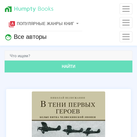
Humpty
Books
home_work
type_specimen
ПОПУЛЯРНЫЕ ЖАНРЫ КНИГ
Все авторы
face
НАЙТИ