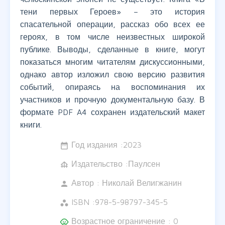
тени первых Героев» – это история
спасательной операции, рассказ обо всех ее
героях, в том числе неизвестных широкой
публике. Выводы, сделанные в книге, могут
показаться многим читателям дискуссионными,
однако автор изложил свою версию развития
событий, опираясь на воспоминания их
участников и прочную документальную базу. В
формате PDF A4 сохранен издательский макет
книги.
Год издания :
2023
date_range
Издательство :Паулсен
foundation
Автор :
Николай Велигжанин
person
ISBN :
978-5-98797-345-5
workspaces
Возрастное ограничение : 0
child_care