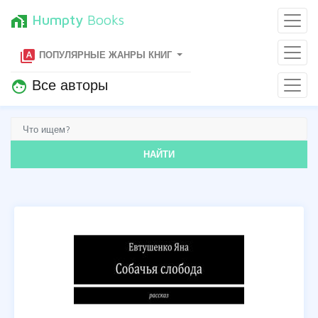
Humpty
Books
home_work
type_specimen
ПОПУЛЯРНЫЕ ЖАНРЫ КНИГ
Все авторы
face
НАЙТИ