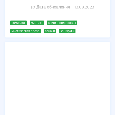
Дата обновления : 13.08.2023
update
самиздат
мистика
книги о подростках
мистическая проза
собаки
каникулы