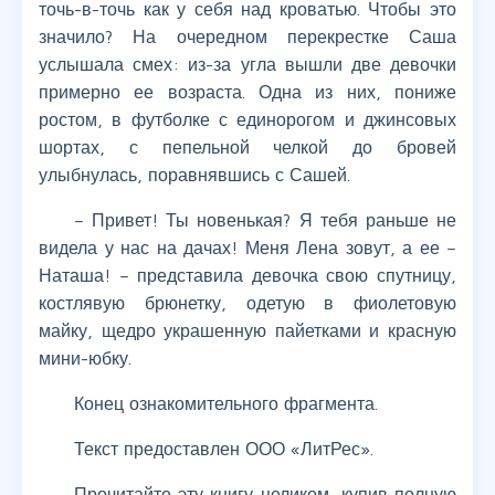
точь-в-точь как у себя над кроватью. Чтобы это
значило? На очередном перекрестке Саша
услышала смех: из-за угла вышли две девочки
примерно ее возраста. Одна из них, пониже
ростом, в футболке с единорогом и джинсовых
шортах, с пепельной челкой до бровей
улыбнулась, поравнявшись с Сашей.
– Привет! Ты новенькая? Я тебя раньше не
видела у нас на дачах! Меня Лена зовут, а ее –
Наташа! – представила девочка свою спутницу,
костлявую брюнетку, одетую в фиолетовую
майку, щедро украшенную пайетками и красную
мини-юбку.
Конец ознакомительного фрагмента.
Текст предоставлен ООО «ЛитРес».
Прочитайте эту книгу целиком, купив полную