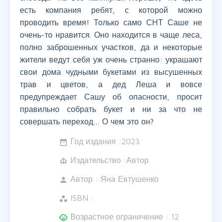
есть компания ребят, с которой можно
проводить время! Только само СНТ Саше не
очень-то нравится. Оно находится в чаще леса,
полно заброшенных участков, да и некоторые
жители ведут себя уж очень странно: украшают
свои дома чудными букетами из высушенных
трав и цветов, а дед Леша и вовсе
предупреждает Сашу об опасности, просит
правильно собрать букет и ни за что не
совершать переход… О чем это он?
Год издания :
2023
date_range
Издательство :Автор
foundation
Автор :
Яна Евтушенко
person
ISBN :
workspaces
Возрастное ограничение : 12
child_care