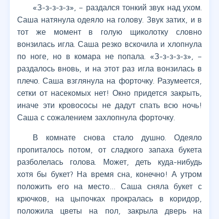
«З-з-з-з-з», – раздался тонкий звук над ухом.
Саша натянула одеяло на голову. Звук затих, и в
тот же момент в голую щиколотку словно
вонзилась игла. Саша резко вскочила и хлопнула
по ноге, но в комара не попала. «З-з-з-з-з», –
раздалось вновь, и на этот раз игла вонзилась в
плечо. Саша взглянула на форточку. Разумеется,
сетки от насекомых нет! Окно придется закрыть,
иначе эти кровососы не дадут спать всю ночь!
Саша с сожалением захлопнула форточку.
В комнате снова стало душно. Одеяло
пропиталось потом, от сладкого запаха букета
разболелась голова. Может, деть куда-нибудь
хотя бы букет? На время сна, конечно! А утром
положить его на место… Саша сняла букет с
крючков, на цыпочках прокралась в коридор,
положила цветы на пол, закрыла дверь на