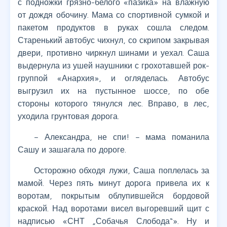
с подножки грязно-белого «пазика» на влажную
от дождя обочину. Мама со спортивной сумкой и
пакетом продуктов в руках сошла следом.
Старенький автобус чихнул, со скрипом закрывая
двери, противно чиркнул шинами и уехал. Саша
выдернула из ушей наушники с грохотавшей рок-
группой «Анархия», и огляделась. Автобус
выгрузил их на пустынное шоссе, по обе
стороны которого тянулся лес. Вправо, в лес,
уходила грунтовая дорога.
– Александра, не спи! – мама поманила
Сашу и зашагала по дороге.
Осторожно обходя лужи, Саша поплелась за
мамой. Через пять минут дорога привела их к
воротам, покрытым облупившейся бордовой
краской. Над воротами висел выгоревший щит с
надписью «СНТ „Собачья Слобода“». Ну и