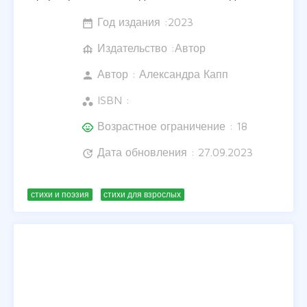
Год издания :
2023
date_range
Издательство :Автор
foundation
Автор :
Александра Капп
person
ISBN :
workspaces
Возрастное ограничение : 18
child_care
Дата обновления : 27.09.2023
update
стихи и поэзия
стихи для взрослых