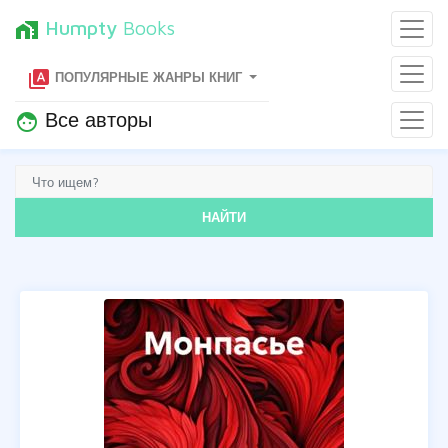
Humpty
Books
home_work
type_specimen
ПОПУЛЯРНЫЕ ЖАНРЫ КНИГ
Все авторы
face
НАЙТИ