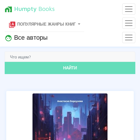
Humpty
Books
home_work
type_specimen
ПОПУЛЯРНЫЕ ЖАНРЫ КНИГ
Все авторы
face
НАЙТИ