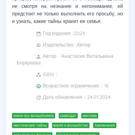
не смотря на незнание и непонимание, ей
предстоит не только выполнить его просьбу, но
и узнать, какие тайны хранит ее семья.
Год издания :
2024
date_range
Издательство :Автор
foundation
Автор :
Анастасия Витальевна
person
Боркунова
ISBN :
workspaces
Возрастное ограничение : 16
child_care
Дата обновления : 24.01.2024
update
книги про волшебников
самиздат
мистика
мистические тайны
магия и волшебство
заклинания
детективное фэнтези
мистические детективы