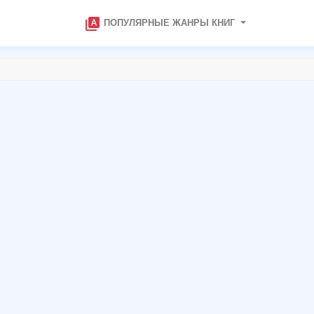
type_specimen
ПОПУЛЯРНЫЕ ЖАНРЫ КНИГ