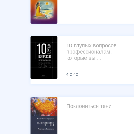
10 глупых вопросов
профессионалам,
которые вы …
4,0
40
Поклониться тени