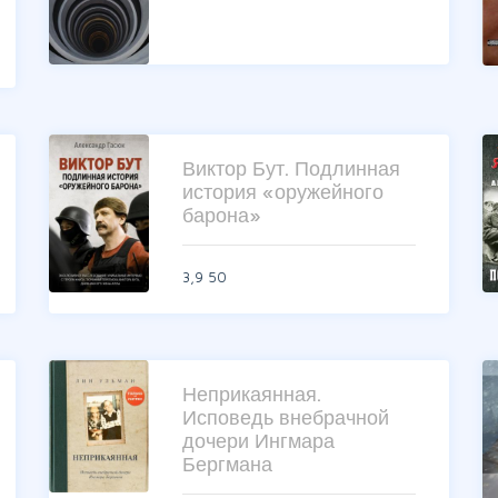
Виктор Бут. Подлинная
история «оружейного
барона»
3,9
50
Неприкаянная.
Исповедь внебрачной
дочери Ингмара
Бергмана