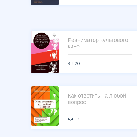
Реаниматор культового
кино
3,6
20
Как ответить на любой
вопрос
4,4
10