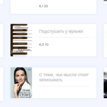
4,1
20
Подслушать у музыки
4,0
10
С теми, чьи мысли стоит
записывать