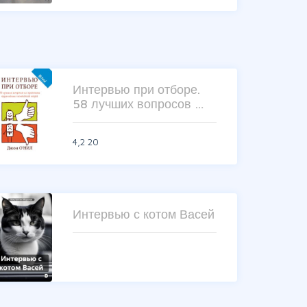
Интервью при отборе.
58 лучших вопросов …
4,2
20
Интервью с котом Васей