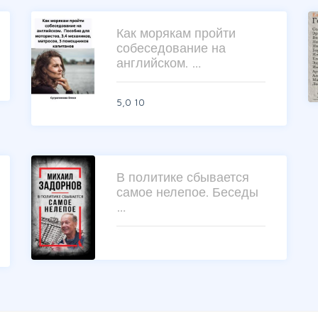
Как морякам пройти
собеседование на
английском. …
5,0
10
В политике сбывается
самое нелепое. Беседы
…