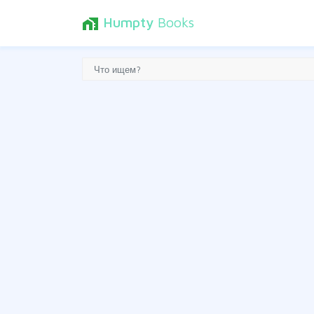
Humpty
Books
home_work