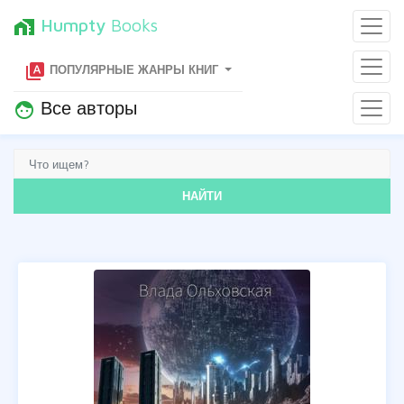
Humpty
Books
home_work
type_specimen
ПОПУЛЯРНЫЕ ЖАНРЫ КНИГ
Все авторы
face
НАЙТИ