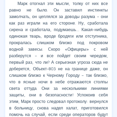
Марк отогнал эти мысли, толку от них все
равно не было. Он заставил инстинкты
замолчать, он цеплялся за доводы разума – они
как раз играли на его стороне. Ну, сработала
сирена и сработала, подумаешь… Какая-нибудь
одинокая тварь, вроде бродяги или отступника,
прокралась слишком близко под покровом
водной завесы. Скоро «Офицеры» с ней
разберутся – и все пойдет своим чередом,
первый раз, что ли? А серьезная угроза сюда не
доберется, Объект-803 не на границе даже, он
слишком близко к Черному Городу – так близко,
что в ясные ночи в небе отражаются столпы
света оттуда. Они за несколькими линиями
защиты, они в безопасности! Успокоив себя
этим, Марк просто следовал протоколу: вернулся
в больницу, снова надел халат, приготовился
помочь на случай, если среди операторов будут