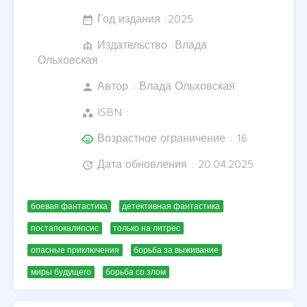
Год издания :
2025
date_range
Издательство :Влада
foundation
Ольховская
Автор :
Влада Ольховская
person
ISBN :
workspaces
Возрастное ограничение : 16
child_care
Дата обновления : 20.04.2025
update
боевая фантастика
детективная фантастика
постапокалипсис
только на литрес
опасные приключения
борьба за выживание
миры будущего
борьба со злом