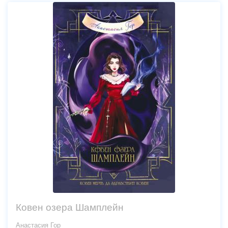
Ковен озера Шамплейн
Анастасия Гор