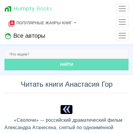
Humpty
Books
home_work
type_specimen
ПОПУЛЯРНЫЕ ЖАНРЫ КНИГ
Все авторы
face
НАЙТИ
Читать книги Анастасия Гор
«Сволочи» — российский драматический фильм
Александра Атанесяна, снятый по одноимённой