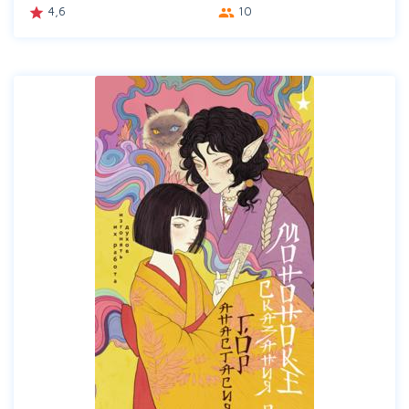
4,6
10
grade
group