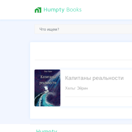
Humpty
Books
home_work
Капитаны реальности
Хельг Эйрин
Humpty