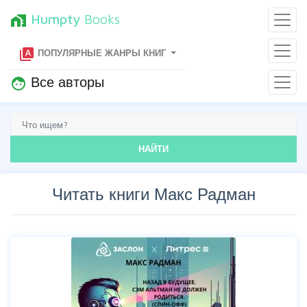
Humpty
Books
home_work
type_specimen
ПОПУЛЯРНЫЕ ЖАНРЫ КНИГ
Все авторы
face
НАЙТИ
Читать книги Макс Радман