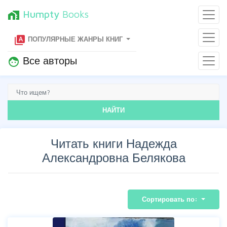
Humpty
Books
home_work
type_specimen
ПОПУЛЯРНЫЕ ЖАНРЫ КНИГ
Все авторы
face
НАЙТИ
Читать книги Надежда
Александровна Белякова
Сортировать по: