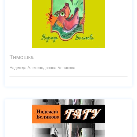
Тимошка
Надежда Александровна Белякова