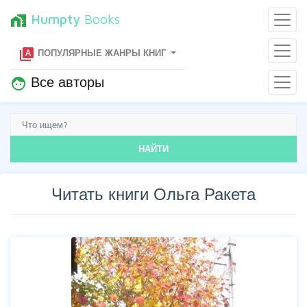
Humpty
Books
home_work
type_specimen
ПОПУЛЯРНЫЕ ЖАНРЫ КНИГ
Все авторы
face
НАЙТИ
Читать книги Ольга Ракета