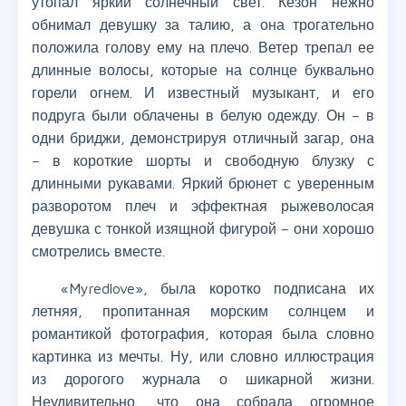
утопал яркий солнечный свет. Кезон нежно
обнимал девушку за талию, а она трогательно
положила голову ему на плечо. Ветер трепал ее
длинные волосы, которые на солнце буквально
горели огнем. И известный музыкант, и его
подруга были облачены в белую одежду. Он – в
одни бриджи, демонстрируя отличный загар, она
– в короткие шорты и свободную блузку с
длинными рукавами. Яркий брюнет с уверенным
разворотом плеч и эффектная рыжеволосая
девушка с тонкой изящной фигурой – они хорошо
смотрелись вместе.
«Myredlove», была коротко подписана их
летняя, пропитанная морским солнцем и
романтикой фотография, которая была словно
картинка из мечты. Ну, или словно иллюстрация
из дорогого журнала о шикарной жизни.
Неудивительно, что она собрала огромное