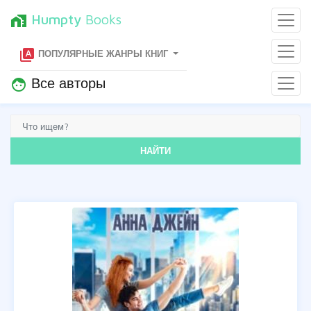
Humpty
Books
home_work
type_specimen
ПОПУЛЯРНЫЕ ЖАНРЫ КНИГ
Все авторы
face
НАЙТИ