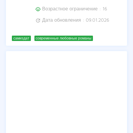
Возрастное ограничение : 16
child_care
Дата обновления : 09.01.2026
update
самиздат
современные любовные романы