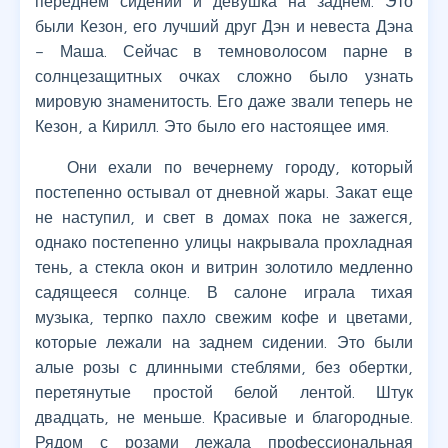
переднем сидении и девушка на заднем. Это
были Кезон, его лучший друг Дэн и невеста Дэна
– Маша. Сейчас в темноволосом парне в
солнцезащитных очках сложно было узнать
мировую знаменитость. Его даже звали теперь не
Кезон, а Кирилл. Это было его настоящее имя.
Они ехали по вечернему городу, который
постепенно остывал от дневной жары. Закат еще
не наступил, и свет в домах пока не зажегся,
однако постепенно улицы накрывала прохладная
тень, а стекла окон и витрин золотило медленно
садящееся солнце. В салоне играла тихая
музыка, терпко пахло свежим кофе и цветами,
которые лежали на заднем сидении. Это были
алые розы с длинными стеблями, без обертки,
перетянутые простой белой лентой. Штук
двадцать, не меньше. Красивые и благородные.
Рядом с розами лежала профессиональная