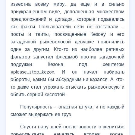
известна всему миру, да еще и в сильно
приукрашенном виде, дополненная множеством
предположений и догадок, которые подавались
как факты. Пользователи сети не отставали –
посты и твиты, посвященные Кезону и его
загадочной рыжеволосой девушке появлялись
один за другим. Кто-то из наиболее ретивых
фанатов запустил флешмоб против загадочной
подружки Кезона под хештегом
#please_stop_kezon. И он начал набирать
обороты, каким бы абсурдным ни казался. А кто-
то даже стал угрожать отыскать рыжеволосую и
облить серной кислотой.
Популярность – опасная штука, и не каждый
сможет выдержать ее груз.
Спустя пару дней после новости о женитьбе
рок-музыканта началась вторая волна,