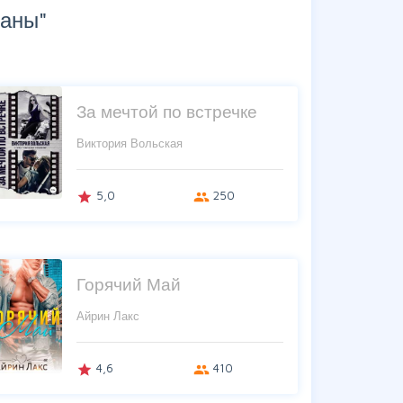
маны"
За мечтой по встречке
Виктория Вольская
5,0
250
grade
group
Горячий Май
Айрин Лакс
4,6
410
grade
group