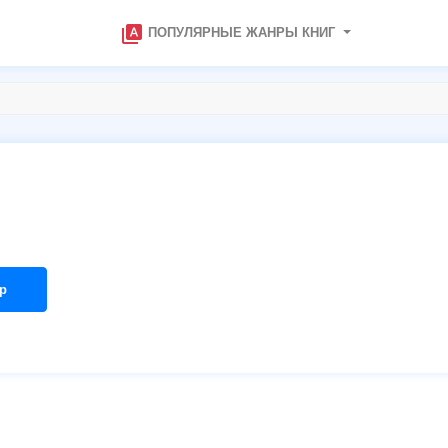
type_specimen
ПОПУЛЯРНЫЕ ЖАНРЫ КНИГ
р