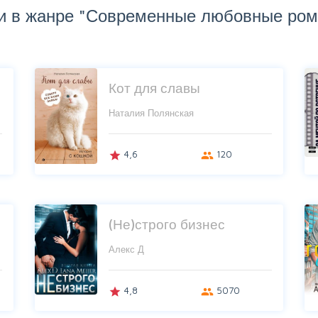
и в жанре "Современные любовные ро
Кот для славы
Наталия Полянская
4,6
120
grade
group
(Не)строго бизнес
Алекс Д
4,8
5070
grade
group