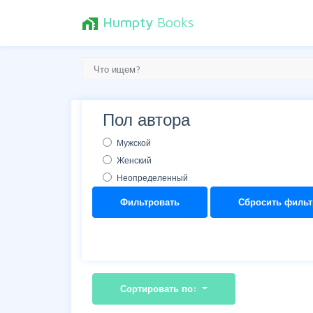
Humpty
Books
home_work
Пол автора
Мужской
Женский
Неопределенный
Фильтровать
Сбросить фильт
Сортировать по: