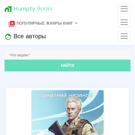
Humpty
Books
home_work
type_specimen
ПОПУЛЯРНЫЕ ЖАНРЫ КНИГ
Все авторы
face
НАЙТИ