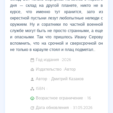
дня — склад на другой планете, никто не в
курсе, что именно тут хранится, зато из
окрестной пустыни лезут любопытные нелюди с
оружием. Ну и соратники по частной военной
службе могут быть не просто странными, а еще
и опасными. Так что пришлось Ивану Серову
вспомнить, что на срочной и сверхсрочной он
не только в карауле стоял и плац подметал...
Год издания :
2026
date_range
Издательство :Автор
foundation
Автор :
Дмитрий Казаков
person
ISBN :
workspaces
Возрастное ограничение : 16
child_care
Дата обновления : 31.05.2026
update