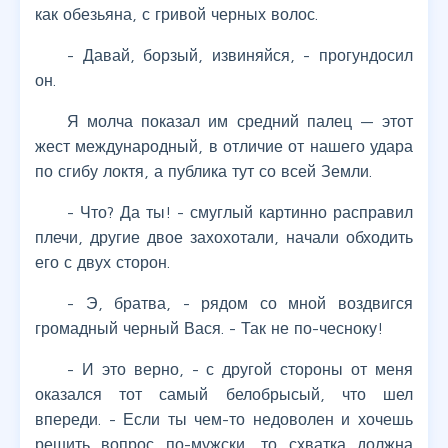
как обезьяна, с гривой черных волос.
- Давай, борзый, извиняйся, - прогундосил
он.
Я молча показал им средний палец — этот
жест международный, в отличие от нашего удара
по сгибу локтя, а публика тут со всей Земли.
- Что? Да ты! - смуглый картинно расправил
плечи, другие двое захохотали, начали обходить
его с двух сторон.
- Э, братва, - рядом со мной воздвигся
громадный черный Вася. - Так не по-чесноку!
- И это верно, - с другой стороны от меня
оказался тот самый белобрысый, что шел
впереди. - Если ты чем-то недоволен и хочешь
решить вопрос по-мужски, то схватка должна