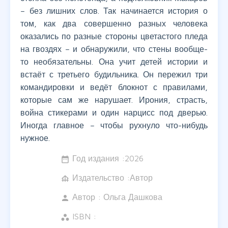
– без лишних слов. Так начинается история о
том, как два совершенно разных человека
оказались по разные стороны цветастого пледа
на гвоздях – и обнаружили, что стены вообще-
то необязательны. Она учит детей истории и
встаёт с третьего будильника. Он пережил три
командировки и ведёт блокнот с правилами,
которые сам же нарушает. Ирония, страсть,
война стикерами и один нарцисс под дверью.
Иногда главное – чтобы рухнуло что-нибудь
нужное.
Год издания :
2026
date_range
Издательство :Автор
foundation
Автор :
Ольга Дашкова
person
ISBN :
workspaces