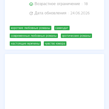
Возрастное ограничение : 18
child_care
Дата обновления : 24.06.2026
update
короткие любовные романы
самиздат
современные любовные романы
эротические романы
настоящие мужчины
чувство юмора