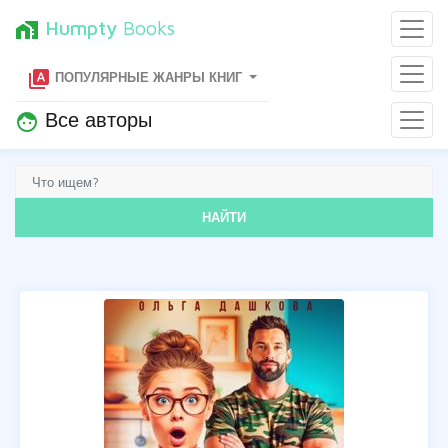
Humpty
Books
home_work
type_specimen
ПОПУЛЯРНЫЕ ЖАНРЫ КНИГ
Все авторы
face
НАЙТИ