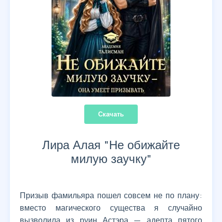
Скачать
Лира Алая "
Не обижайте
милую заучку
"
Призыв фамильяра пошел совсем не по плану:
вместо магического существа я случайно
вызволила из руин Астэра — адепта пятого