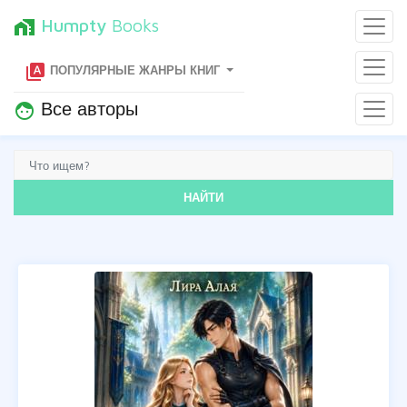
Humpty
Books
home_work
type_specimen
ПОПУЛЯРНЫЕ ЖАНРЫ КНИГ
Все авторы
face
НАЙТИ