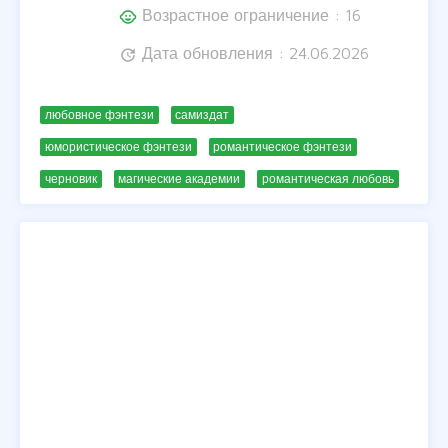
Возрастное ограничение : 16
child_care
Дата обновления : 24.06.2026
update
любовное фэнтези
самиздат
юмористическое фэнтези
романтическое фэнтези
черновик
магические академии
романтическая любовь