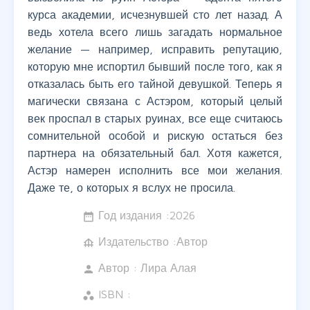
курса академии, исчезнувшей сто лет назад. А
ведь хотела всего лишь загадать нормальное
желание — например, исправить репутацию,
которую мне испортил бывший после того, как я
отказалась быть его тайной девушкой. Теперь я
магически связана с Астэром, который целый
век проспал в старых руинах, все еще считаюсь
сомнительной особой и рискую остаться без
партнера на обязательный бал. Хотя кажется,
Астэр намерен исполнить все мои желания.
Даже те, о которых я вслух не просила.
Год издания :
2026
date_range
Издательство :Автор
foundation
Автор :
Лира Алая
person
ISBN :
workspaces