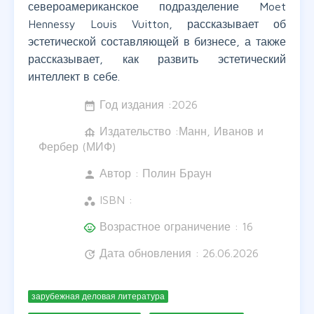
североамериканское подразделение Moet
Hennessy Louis Vuitton, рассказывает об
эстетической составляющей в бизнесе, а также
рассказывает, как развить эстетический
интеллект в себе.
Год издания :
2026
date_range
Издательство :Манн, Иванов и
foundation
Фербер (МИФ)
Автор :
Полин Браун
person
ISBN :
workspaces
Возрастное ограничение : 16
child_care
Дата обновления : 26.06.2026
update
зарубежная деловая литература