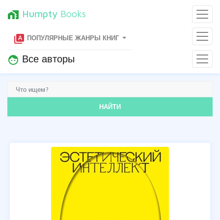
Humpty
Books
home_work
type_specimen
ПОПУЛЯРНЫЕ ЖАНРЫ КНИГ
Все авторы
face
НАЙТИ