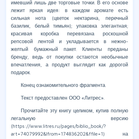
имевший лишь две торговые точки. В его основе
лежит яркая идея: в каждом аромате есть
сильная нота (цветок нектарина, перечный
базилик, белый тимьян); упаковка элегантная;
красивая коробка перевязана роскошной
репсовой лентой и укладывается в нежно-
желтый бумажный пакет. Клиенты преданы
бренду, ведь от покупки остаются необычные
впечатления, а продукт выглядит как дорогой
подарок.
Конец ознакомительного фрагмента.
Текст предоставлен ООО «Литрес».
Прочитайте эту книгу целиком, купив полную
легальную версию
(https://www.litres.ru/pages/biblio_book/?
art=74079992&lfrom=174836202&ffile=1) на