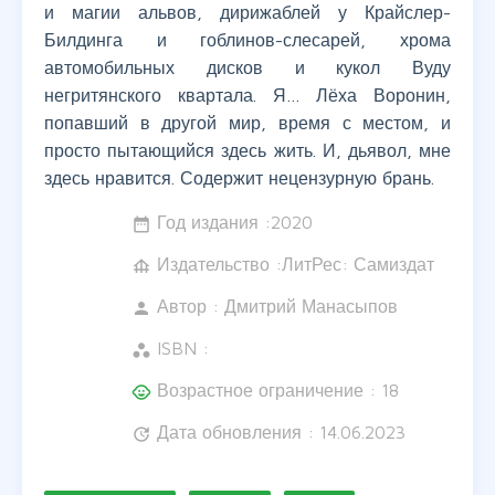
и магии альвов, дирижаблей у Крайслер-
Билдинга и гоблинов-слесарей, хрома
автомобильных дисков и кукол Вуду
негритянского квартала. Я… Лёха Воронин,
попавший в другой мир, время с местом, и
просто пытающийся здесь жить. И, дьявол, мне
здесь нравится. Содержит нецензурную брань.
Год издания :
2020
date_range
Издательство :ЛитРес: Самиздат
foundation
Автор :
Дмитрий Манасыпов
person
ISBN :
workspaces
Возрастное ограничение : 18
child_care
Дата обновления : 14.06.2023
update