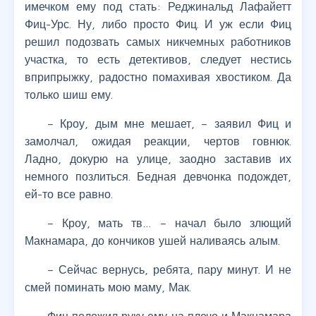
имечком ему под стать: Реджинальд Лафайетт
Фиц-Урс. Ну, либо просто Фиц. И уж если Фиц
решил подозвать самых никчемных работников
участка, то есть детективов, следует нестись
вприпрыжку, радостно помахивая хвостиком. Да
только шиш ему.
– Кроу, дым мне мешает, – заявил Фиц и
замолчал, ожидая реакции, чертов говнюк.
Ладно, докурю на улице, заодно заставив их
немного позлиться. Бедная девчонка подождет,
ей-то все равно.
– Кроу, мать тв… – начал было злющий
Макнамара, до кончиков ушей наливаясь алым.
– Сейчас вернусь, ребята, пару минут. И не
смей поминать мою маму, Мак.