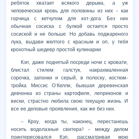
ребяток хватает всякого дерьма, а уж
человеческая кровь для половины из них – как
горчица с кетчупом для хот-дога. Без них
обычная сосиска с булкой остается просто
сосиской и не больше. Но добавь поджареного
лука, выдави желтого с красным и оп, у тебя
крохотный шедевр простой кулинарии.
Кэп, даже поднятый посреди ночи с кровати,
блистал стилем: галстук, накрахмаленная
сорочка, запонки и серый, в полоску, костюм-
тройка. Миссис О`Келли, бывшая деревенская
девчонка из страны картофеля, лепреконов и
виски, страстно любила свою текущую жизнь. И
все ее деловые проявления, как же без них.
– Кроу, когда ты, наконец, перестанешь
носить водолазные свитера? – между делом
поинтересовался Кэп, рассматривая мою