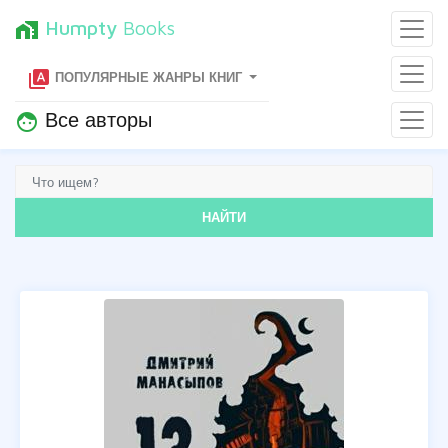
Humpty
Books
home_work
type_specimen
ПОПУЛЯРНЫЕ ЖАНРЫ КНИГ
Все авторы
face
НАЙТИ