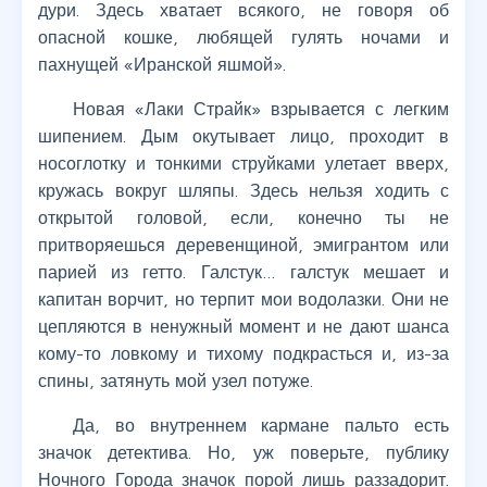
дури. Здесь хватает всякого, не говоря об
опасной кошке, любящей гулять ночами и
пахнущей «Иранской яшмой».
Новая «Лаки Страйк» взрывается с легким
шипением. Дым окутывает лицо, проходит в
носоглотку и тонкими струйками улетает вверх,
кружась вокруг шляпы. Здесь нельзя ходить с
открытой головой, если, конечно ты не
притворяешься деревенщиной, эмигрантом или
парией из гетто. Галстук… галстук мешает и
капитан ворчит, но терпит мои водолазки. Они не
цепляются в ненужный момент и не дают шанса
кому-то ловкому и тихому подкрасться и, из-за
спины, затянуть мой узел потуже.
Да, во внутреннем кармане пальто есть
значок детектива. Но, уж поверьте, публику
Ночного Города значок порой лишь раззадорит.