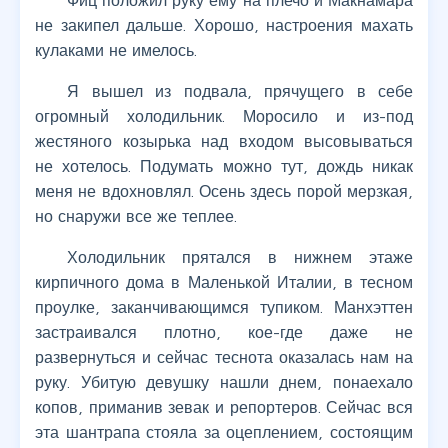
Фиц положил руку ему на плечо и Макнамара
не закипел дальше. Хорошо, настроения махать
кулаками не имелось.
Я вышел из подвала, прячущего в себе
огромный холодильник. Моросило и из-под
жестяного козырька над входом высовываться
не хотелось. Подумать можно тут, дождь никак
меня не вдохновлял. Осень здесь порой мерзкая,
но снаружи все же теплее.
Холодильник прятался в нижнем этаже
кирпичного дома в Маленькой Италии, в тесном
проулке, заканчивающимся тупиком. Манхэттен
застраивался плотно, кое-где даже не
развернуться и сейчас теснота оказалась нам на
руку. Убитую девушку нашли днем, понаехало
копов, приманив зевак и репортеров. Сейчас вся
эта шантрапа стояла за оцеплением, состоящим