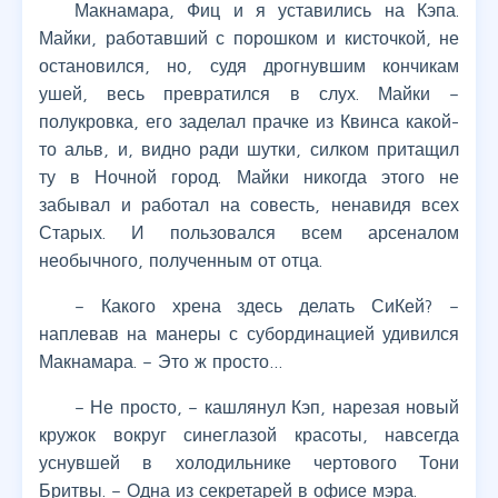
Макнамара, Фиц и я уставились на Кэпа.
Майки, работавший с порошком и кисточкой, не
остановился, но, судя дрогнувшим кончикам
ушей, весь превратился в слух. Майки –
полукровка, его заделал прачке из Квинса какой-
то альв, и, видно ради шутки, силком притащил
ту в Ночной город. Майки никогда этого не
забывал и работал на совесть, ненавидя всех
Старых. И пользовался всем арсеналом
необычного, полученным от отца.
– Какого хрена здесь делать СиКей? –
наплевав на манеры с субординацией удивился
Макнамара. – Это ж просто…
– Не просто, – кашлянул Кэп, нарезая новый
кружок вокруг синеглазой красоты, навсегда
уснувшей в холодильнике чертового Тони
Бритвы. – Одна из секретарей в офисе мэра.