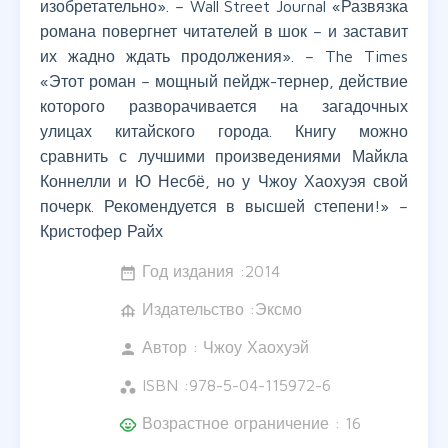
изобретательно». – Wall Street Journal «Развязка
романа повергнет читателей в шок – и заставит
их жадно ждать продолжения». – The Times
«Этот роман – мощный пейдж-тернер, действие
которого разворачивается на загадочных
улицах китайского города. Книгу можно
сравнить с лучшими произведениями Майкла
Коннелли и Ю Несбё, но у Чжоу Хаохуэя свой
почерк. Рекомендуется в высшей степени!» –
Кристофер Райх
Год издания :
2014
date_range
Издательство :Эксмо
foundation
Автор :
Чжоу Хаохуэй
person
ISBN :
978-5-04-115972-6
workspaces
Возрастное ограничение : 16
child_care