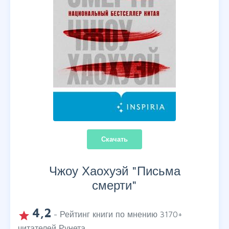
Скачать
Чжоу Хаохуэй "
Письма
смерти
"
4,2
grade
- Рейтинг книги по мнению
3170
+
читателей Рунета