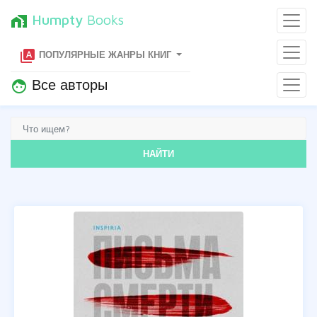
Humpty
Books
home_work
type_specimen
ПОПУЛЯРНЫЕ ЖАНРЫ КНИГ
Все авторы
face
НАЙТИ