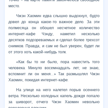
место.
Чжэн Хаомин едва слышно выдохнул, будто
довел до конца какое-то важное дело. За эти
полмесяца он обошел несчетное количество
интернет-кафе Чэнду, наметил несколько
десятков подозреваемых и сделал более трехсот
снимков. Правда, и сам не был уверен, будет ли
от этого хоть какой-нибудь толк.
«Как бы то ни было, пора навестить того
человека. Минуло восемнадцать лет; не знаю,
вспомнит ли он меня…» Так размышлял Чжэн
Хаомин, покидая интернет-кафе.
На улице на него налетел порыв осеннего
ветра. Несколько холодных капель дождя попало
за шиворот, отчего Чжэн Хаомин невольно
передернул плечами.