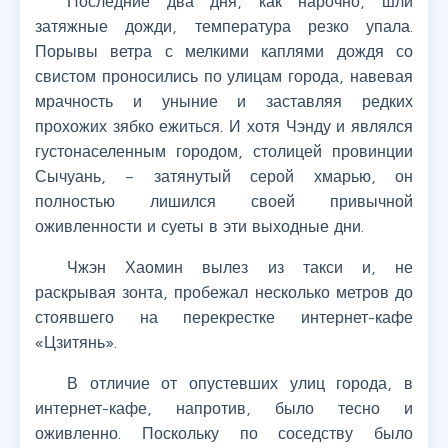
Последние два дня, как нарочно, шли
затяжные дожди, температура резко упала.
Порывы ветра с мелкими каплями дождя со
свистом проносились по улицам города, навевая
мрачность и уныние и заставляя редких
прохожих зябко ежиться. И хотя Чэнду и являлся
густонаселенным городом, столицей провинции
Сычуань, – затянутый серой хмарью, он
полностью лишился своей привычной
оживленности и суеты в эти выходные дни.
Чжэн Хаомин вылез из такси и, не
раскрывая зонта, пробежал несколько метров до
стоявшего на перекрестке интернет-кафе
«Цзитянь».
В отличие от опустевших улиц города, в
интернет-кафе, напротив, было тесно и
оживленно. Поскольку по соседству было