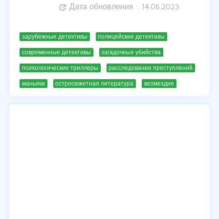
Дата обновления : 14.06.2023
update
зарубежные детективы
полицейские детективы
современные детективы
загадочные убийства
психологические триллеры
расследование преступлений
маньяки
остросюжетная литература
возмездие