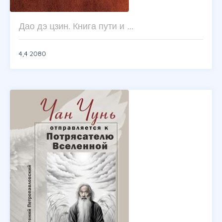
Дао дэ цзин. Книга пути и …
4,4
2080