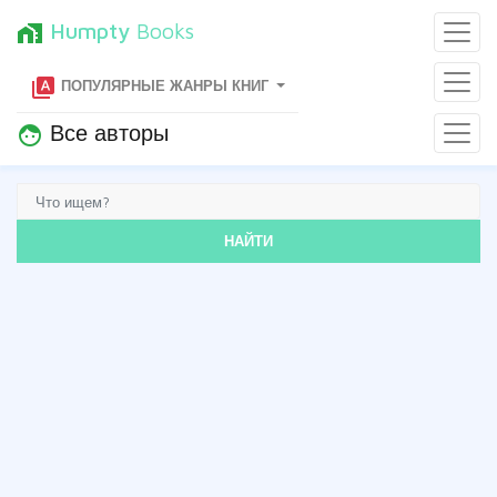
Humpty
Books
home_work
type_specimen
ПОПУЛЯРНЫЕ ЖАНРЫ КНИГ
Все авторы
face
НАЙТИ