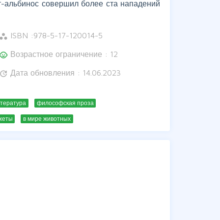
т-альбинос совершил более ста нападений
ISBN :
978-5-17-120014-5
orkspaces
Возрастное ограничение : 12
hild_care
Дата обновления : 14.06.2023
update
итература
философская проза
жеты
в мире животных