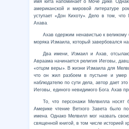
имя кита напоминает о Моче Дике. Однак
американской и мировой литературе ро
уступает «Дон Кихоту». Дело в том, что
Ахава.
Ахав одержим ненавистью к великому б
моряка Измаила, который завербовался на 
Два имени, Измаил и Ахав, отсылаю
Авраама начинается религия Иеговы, давша
«отцом веры». В жизни Измаила для Мелвил
что он жил разбоем в пустыне и умер в
наблюдателю по сути дела, автор дает это
Иеговы, единого невидимого Бога. Ахав п
То, что персонажи Мелвилла носят б
Америке чтение Ветхого Завета было по
имена. Однако Мелвилл мог назвать свои
священной книгой, в том числе историей хр