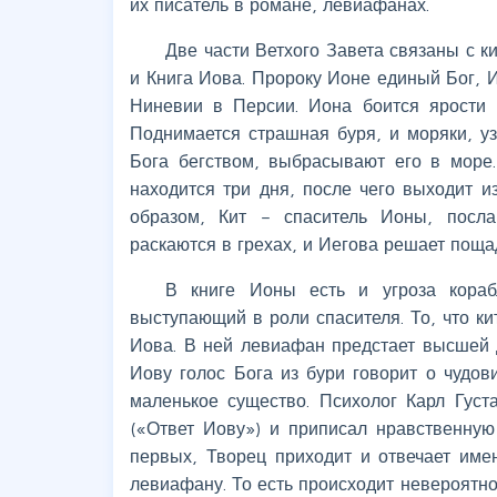
их писатель в романе, левиафанах.
Две части Ветхого Завета связаны с 
и Книга Иова. Пророку Ионе единый Бог, И
Ниневии в Персии. Иона боится ярости 
Поднимается страшная буря, и моряки, у
Бога бегством, выбрасывают его в море.
находится три дня, после чего выходит 
образом, Кит – спаситель Ионы, посла
раскаются в грехах, и Иегова решает поща
В книге Ионы есть и угроза кораб
выступающий в роли спасителя. То, что ки
Иова. В ней левиафан предстает высшей
Иову голос Бога из бури говорит о чудо
маленькое существо. Психолог Карл Густ
(«Ответ Иову») и приписал нравственную
первых, Творец приходит и отвечает им
левиафану. То есть происходит невероятно