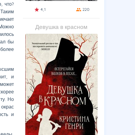
, что?
4,1
220
grade
group
 Таким
мечает
Девушка в красном
Можно
шилось
тал бы
 более
ысшим
кит, и
 может
скорее
ту. Но
 окрас
ость и
веды,