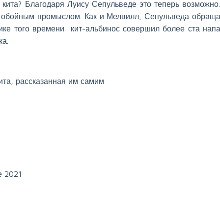
 кита? Благодаря Луису Сепульведе это теперь возможно.
итобойным промыслом. Как и Мелвилл, Сепульведа обраща
ке того времени: кит-альбинос совершил более ста нап
ка.
ита, рассказанная им самим
е 2021