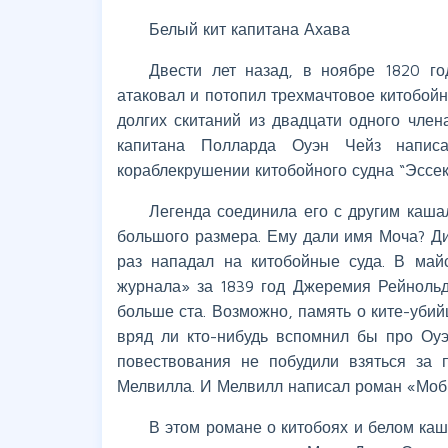
Белый кит капитана Ахава
Двести лет назад, в ноябре 1820 г
атаковал и потопил трехмачтовое китобойн
долгих скитаний из двадцати одного чле
капитана Полларда Оуэн Чейз напис
кораблекрушении китобойного судна “Эссек
Легенда соединила его с другим каша
большого размера. Ему дали имя Моча? Ди
раз нападал на китобойные суда. В май
журнала» за 1839 год Джеремия Рейнольд
больше ста. Возможно, память о ките-убий
вряд ли кто-нибудь вспомнил бы про Оу
повествования не побудили взяться за 
Мелвилла. И Мелвилл написал роман «Моб
В этом романе о китобоях и белом каш