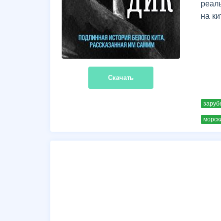
реал
на ки
Скачать
заруб
морск