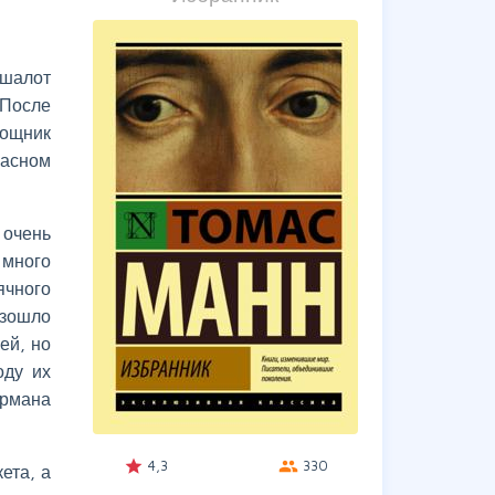
ашалот
 После
мощник
асном
 очень
 много
ячного
изошло
ей, но
оду их
ермана
4,3
330
grade
group
ета, а