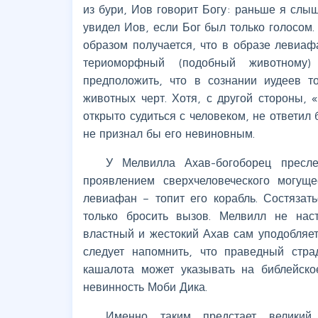
из бури, Иов говорит Богу: раньше я слыш
увидел Иов, если Бог был только голосом.
образом получается, что в образе левиаф
териоморфный (подобный животному
предположить, что в сознании иудеев 
животных черт. Хотя, с другой стороны,
открыто судиться с человеком, не ответил
не признал бы его невиновным.
У Мелвилла Ахав-богоборец пресле
проявлением сверхчеловеческого могущ
левиафан – топит его корабль. Состязат
только бросить вызов. Мелвилл не наст
властный и жестокий Ахав сам уподобляет
следует напомнить, что праведный стр
кашалота может указывать на библейско
невинность Моби Дика.
Именно таким предстает велики