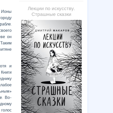
Лекции по искусству.
а Ионы
Страшные сказки
городу
рабле.
своего
еве он
 Таким
витяне
отя и
 Книги
еднику
слабое
льным»
е. Во-
адному
 голос