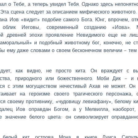
ал о Тебе, а теперь увидел Тебя. Однако здесь непонятно
 Эта сцена следует за описанием мифического животного.
ана Иов «видит» подобие самого Бога. Юнг, впрочем, от
) облик Иеговы, современный созданию «Иова». 
той древней эпохи проявление Невидимого еще не ли
 «аморальный» и подобный животному бог, конечно, не с
 бы ему даже словами о своем бесконечном величии – тем
дует, как видно, не просто кита. Он враждует с в
ества, природного или божественного. Моби Дик – и 
ься с этим могуществом нечестивый Ахав не может. Он
аивает на героизме своего трагического персонажа, 
ся своему противнику, «чудовищу левиафану», белому ки
адалец Иов оправдан Богом, а у Мелвилла, наоборот,
е значение белого цвета: он символизирует оправданн
й белый кит острова Моча в книге Луиса Сепуль