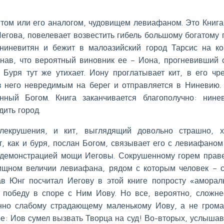
китом или его аналогом, чудовищем левиафаном. Это Книг
егова, повелевает возвестить гибель большому богатому 
ниневитян и бежит в малоазийский город Тарсис на ко
знав, что вероятный виновник ее – Иона, прогневивший 
 Буря тут же утихает. Иону проглатывает кит, в его чр
из него невредимым на берег и отправляется в Ниневию.
нный Богом. Книга заканчивается благополучно: нине
дить город.
лекрушения, и кит, выглядящий довольно страшно, х
т, как и буря, послан Богом, связывает его с левиафаном
 демонстрацией мощи Иеговы. Сокрушенному горем прав
вищном величии левиафана, рядом с которым человек – 
ав Юнг посчитал Иегову в этой книге попросту «амора
 победу в споре с Ним Иову. Но все, вероятно, сложне
енно слабому страдающему маленькому Иову, а не гром
е: Иов сумел вызвать Творца на суд! Во-вторых, услышав