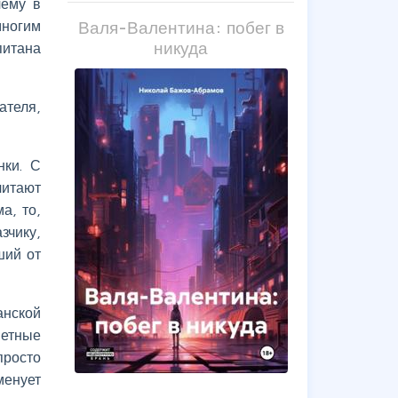
чему в
Валя-Валентина: побег в
многим
никуда
питана
ателя,
нки. С
читают
а, то,
зчику,
ший от
анской
ветные
просто
менует