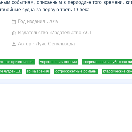
ьным событиям, описанным в периодике того времени: ки
тобойные судна за первую треть 19 века.
Год издания :
2019
date_range
w
Издательство :Издательство АСТ
foundation
c
Автор :
Луис Сепульведа
person
ежные приключения
морские приключения
современная зарубежная л
ие чудовища
точка зрения
остросюжетные романы
классические сю