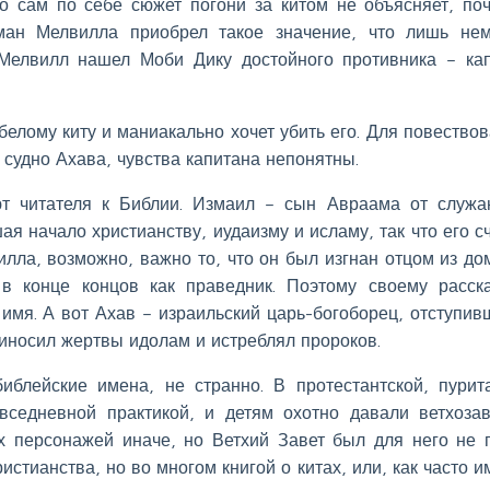
о сам по себе сюжет погони за китом не объясняет, по
ман Мелвилла приобрел такое значение, что лишь не
 Мелвилл нашел Моби Дику достойного противника – ка
елому киту и маниакально хочет убить его. Для повествов
судно Ахава, чувства капитана непонятны.
т читателя к Библии. Измаил – сын Авраама от служа
я начало христианству, иудаизму и исламу, так что его с
ла, возможно, важно то, что он был изгнан отцом из дом
 конце концов как праведник. Поэтому своему расска
 имя. А вот Ахав – израильский царь-богоборец, отступив
риносил жертвы идолам и истреблял пророков.
иблейские имена, не странно. В протестантской, пурит
вседневной практикой, и детям охотно давали ветхоза
х персонажей иначе, но Ветхий Завет был для него не 
истианства, но во многом книгой о китах, или, как часто и