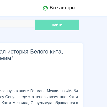
Все авторы
face
НАЙТИ
я история Белого кита,
амим
"
писанную в книге Германа Мелвилла «Моби
су Сепульведе это теперь возможно. Как и
 Как и Мелвилл, Сепульведа обращается к