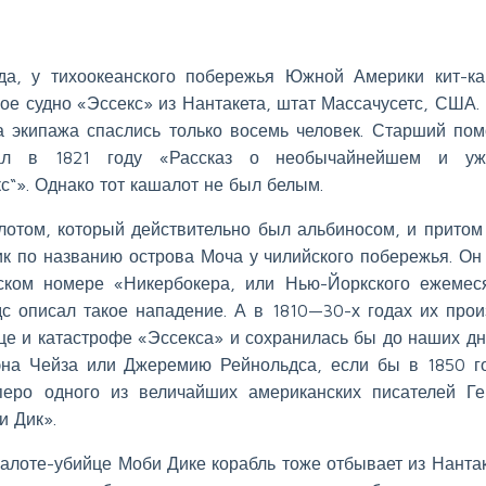
ода, у тихоокеанского побережья Южной Америки кит-к
ое судно «Эссекс» из Нантакета, штат Массачусетс, США.
на экипажа спаслись только восемь человек. Старший по
ал в 1821 году «Рассказ о необычайнейшем и уж
с“». Однако тот кашалот не был белым.
лотом, который действительно был альбиносом, и притом
к по названию острова Моча у чилийского побережья. Он
ском номере «Никербокера, или Нью-Йоркского ежемес
с описал такое нападение. А в 1810—30-х годах их про
це и катастрофе «Эссекса» и сохранилась бы до наших дн
эна Чейза или Джеремию Рейнольдса, если бы в 1850 г
перо одного из величайших американских писателей Г
и Дик».
алоте-убийце Моби Дике корабль тоже отбывает из Нантак