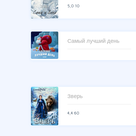
5,0
10
Самый лучший день
Зверь
4,4
60