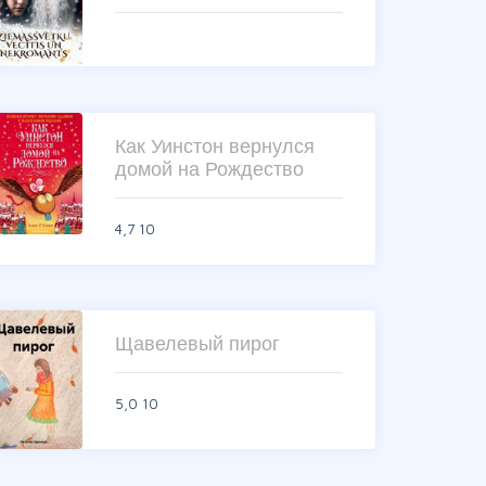
Как Уинстон вернулся
домой на Рождество
4,7
10
Щавелевый пирог
5,0
10