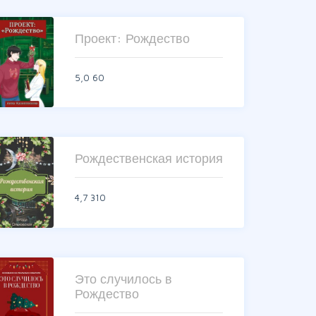
Проект: Рождество
5,0
60
Рождественская история
4,7
310
Это случилось в
Рождество