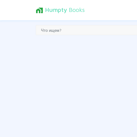
Humpty
Books
home_work