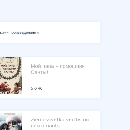
жими произведениями...
Мой папа – помощник
Санты!
5,0
40
Ziemassvētku vecītis un
nekromants