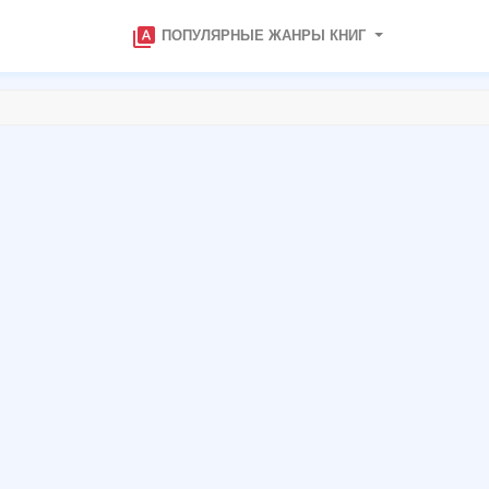
type_specimen
ПОПУЛЯРНЫЕ ЖАНРЫ КНИГ