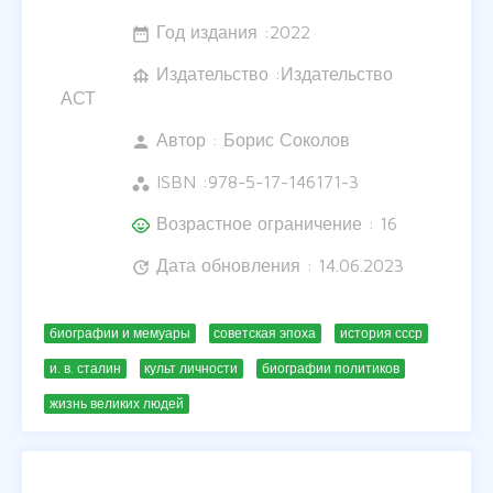
Год издания :
2022
date_range
Издательство :Издательство
foundation
АСТ
Автор :
Борис Соколов
person
ISBN :
978-5-17-146171-3
workspaces
Возрастное ограничение : 16
child_care
Дата обновления : 14.06.2023
update
биографии и мемуары
советская эпоха
история ссср
и. в. сталин
культ личности
биографии политиков
жизнь великих людей