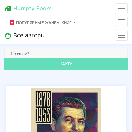
Humpty
Books
home_work
type_specimen
ПОПУЛЯРНЫЕ ЖАНРЫ КНИГ
Все авторы
face
НАЙТИ