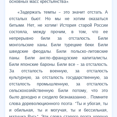
основных масс крестьянства».
«Задержать темпы – это значит отстать. А
отсталых бьют. Но мы не хотим оказаться
битыми. Нет, не хотим! История старой России
состояла, между прочим, в том, что ее
непрерывно били за отсталость. Били
монгольские ханы. Били турецкие беки. Били
шведские феодалы. Били польско-литовские
паны. Били англо-французские капиталисты.
Били японские бароны. Били все – за отсталость.
За отсталость военную, за отсталость
культурную, за отсталость государственную, за
отсталость промышленную, за отсталость
сельскохозяйственную. Били потому, что это
было доходно и сходило безнаказанно… Помните
слова дореволюционного поэта: “Ты и убогая, ты
и обильная, ты и могучая, ты и бессильная,
матушка Русь”. Эти слова старого поэта хорошо