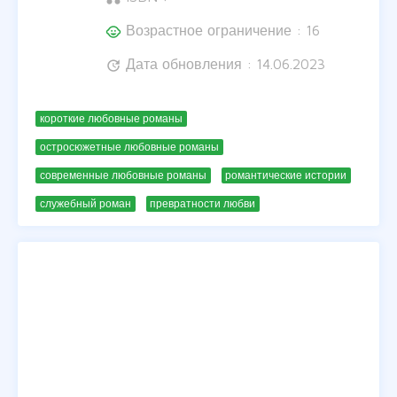
Возрастное ограничение : 16
child_care
Дата обновления : 14.06.2023
update
короткие любовные романы
остросюжетные любовные романы
современные любовные романы
романтические истории
служебный роман
превратности любви