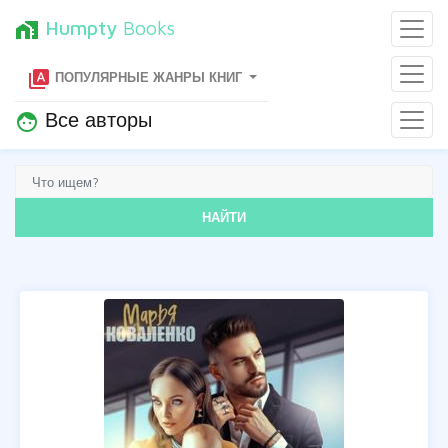
Humpty
Books
home_work
type_specimen
ПОПУЛЯРНЫЕ ЖАНРЫ КНИГ
Все авторы
face
НАЙТИ