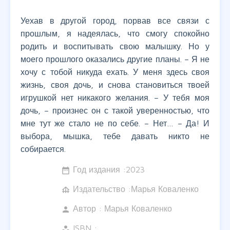
Уехав в другой город, порвав все связи с
прошлым, я надеялась, что смогу спокойно
родить и воспитывать свою малышку. Но у
моего прошлого оказались другие планы. – Я не
хочу с тобой никуда ехать. У меня здесь своя
жизнь, своя дочь, и снова становиться твоей
игрушкой нет никакого желания. – У тебя моя
дочь, – произнес он с такой уверенностью, что
мне тут же стало не по себе. – Нет… – Да! И
выбора, мышка, тебе давать никто не
собирается.
Год издания :
2023
date_range
Издательство :Марья Коваленко
foundation
Автор :
Марья Коваленко
person
ISBN :
workspaces