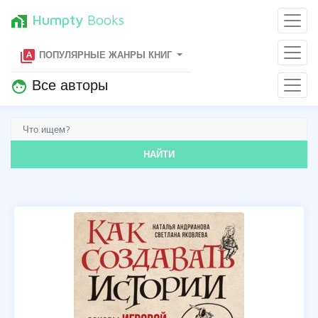
Humpty
Books
home_work
type_specimen
ПОПУЛЯРНЫЕ ЖАНРЫ КНИГ
Все авторы
face
НАЙТИ