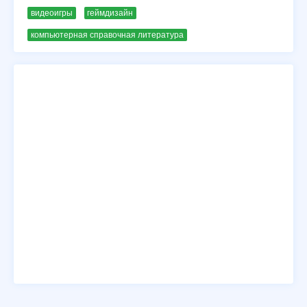
видеоигры
геймдизайн
компьютерная справочная литература