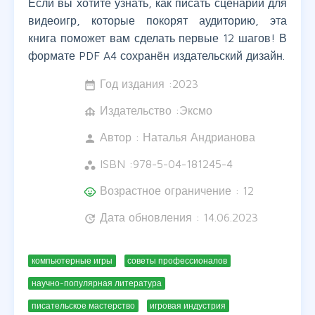
Если вы хотите узнать, как писать сценарии для
видеоигр, которые покорят аудиторию, эта
книга поможет вам сделать первые 12 шагов! В
формате PDF A4 сохранён издательский дизайн.
Год издания :
2023
date_range
Издательство :Эксмо
foundation
Автор :
Наталья Андрианова
person
ISBN :
978-5-04-181245-4
workspaces
Возрастное ограничение : 12
child_care
Дата обновления : 14.06.2023
update
компьютерные игры
советы профессионалов
научно-популярная литература
писательское мастерство
игровая индустрия