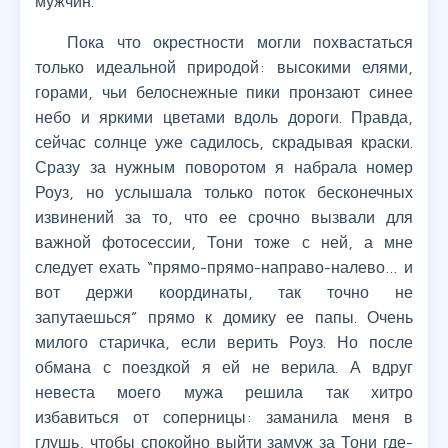
мужчин.
Пока что окрестности могли похвастаться
только идеальной природой: высокими елями,
горами, чьи белоснежные пики пронзают синее
небо и яркими цветами вдоль дороги. Правда,
сейчас солнце уже садилось, скрадывая краски.
Сразу за нужным поворотом я набрала номер
Роуз, но услышала только поток бесконечных
извинений за то, что ее срочно вызвали для
важной фотосессии, Тони тоже с ней, а мне
следует ехать “прямо-прямо-направо-налево… и
вот держи координаты, так точно не
запутаешься” прямо к домику ее папы. Очень
милого старичка, если верить Роуз. Но после
обмана с поездкой я ей не верила. А вдруг
невеста моего мужа решила так хитро
избавиться от соперницы: заманила меня в
глушь, чтобы спокойно выйти замуж за Тони где-