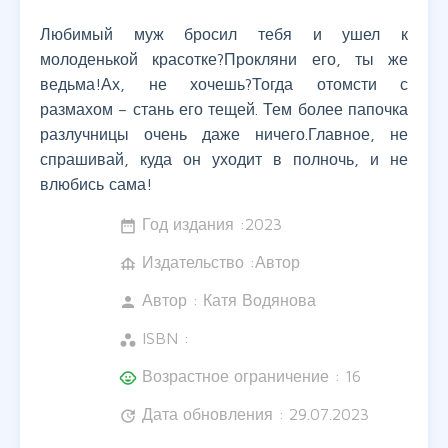
Любимый муж бросил тебя и ушел к
молоденькой красотке?Прокляни его, ты же
ведьма!Ах, не хочешь?Тогда отомсти с
размахом – стань его тещей. Тем более папочка
разлучницы очень даже ничего.Главное, не
спрашивай, куда он уходит в полночь, и не
влюбись сама!
Год издания :
2023
date_range
Издательство :Автор
foundation
Автор :
Катя Водянова
person
ISBN :
workspaces
Возрастное ограничение : 16
child_care
Дата обновления : 29.07.2023
update