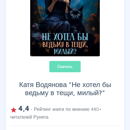
Скачать
Катя Водянова "
Не хотел бы
ведьму в тещи, милый?
"
4,4
grade
- Рейтинг книги по мнению
440
+
читателей Рунета