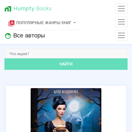
Humpty
Books
home_work
type_specimen
ПОПУЛЯРНЫЕ ЖАНРЫ КНИГ
Все авторы
face
НАЙТИ