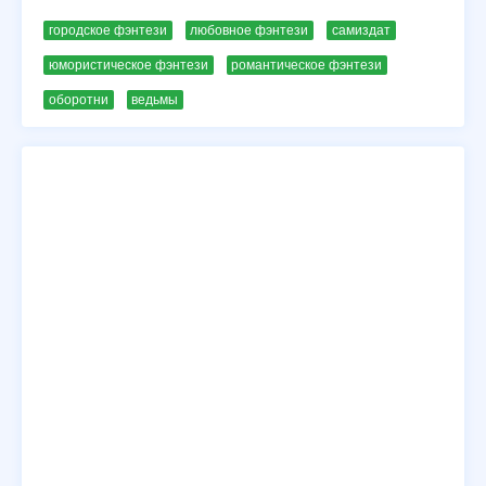
городское фэнтези
любовное фэнтези
самиздат
юмористическое фэнтези
романтическое фэнтези
оборотни
ведьмы