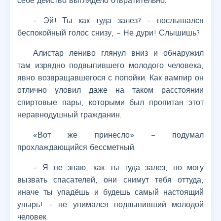
себе действо выглядело отвратительно.
– Эй! Ты как туда залез? – послышался
беспокойный голос снизу, – Не дури! Слышишь?
Алистар лениво глянул вниз и обнаружил
там изрядно подвыпившего молодого человека,
явно возвращавшегося с попойки. Как вампир он
отлично уловил даже на таком расстоянии
спиртовые пары, которыми был пропитан этот
неравнодушный гражданин.
«Вот же принесло» – подумал
прохлаждающийся бессметный.
– Я не знаю, как ты туда залез, но могу
вызвать спасателей, они снимут тебя оттуда,
иначе ты упадёшь и будешь самый настоящий
упырь! – не унимался подвыпивший молодой
человек.