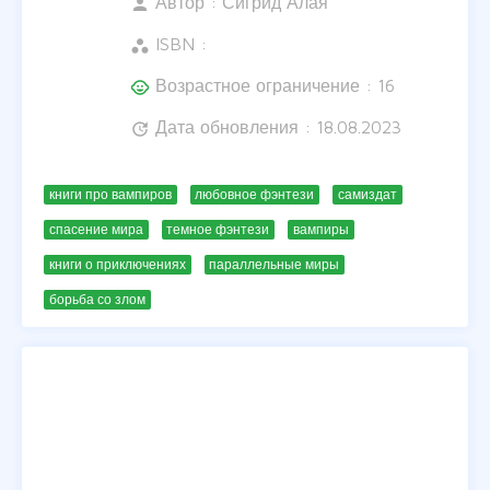
Автор :
Сигрид Алая
person
ISBN :
workspaces
Возрастное ограничение : 16
child_care
Дата обновления : 18.08.2023
update
книги про вампиров
любовное фэнтези
самиздат
спасение мира
темное фэнтези
вампиры
книги о приключениях
параллельные миры
борьба со злом