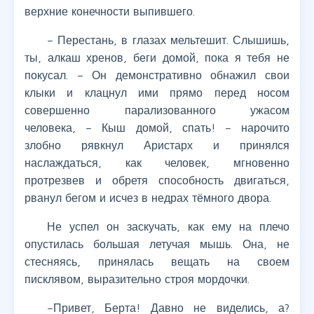
верхние конечности выпившего.
– Перестань, в глазах мельтешит. Слышишь,
ты, алкаш хренов, беги домой, пока я тебя не
покусал. – Он демонстративно обнажил свои
клыки и клацнул ими прямо перед носом
совершенно парализованного ужасом
человека, – Кыш домой, спать! – нарочито
злобно рявкнул Аристарх и принялся
наслаждаться, как человек, мгновенно
протрезвев и обретя способность двигаться,
рванул бегом и исчез в недрах тёмного двора.
Не успел он заскучать, как ему на плечо
опустилась большая летучая мышь. Она, не
стесняясь, принялась вещать на своем
писклявом, выразительно строя мордочки.
–Привет, Берта! Давно не виделись, а?