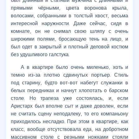
был длинный и статный мужчина с длинными и
прямыми чёрными, цвета воронова крыла,
волосами, собранными в толстый хвост, весьма
интересной наружности. Даже сейчас, сидя в
комнате, он не снимал свою шляпу с очень
широкими полями, бросающую тень на лицо, и
был одет в закрытый и плотный деловой костюм
без удушливого галстука.
А в квартире было очень миленько, хоть и
темно из-за плотно сдвинутых портьер. Стиль
под старину, будто вот-вот набегут служанки в
белых передниках и начнут хлопотать о барском
столе. Но трапеза уже состоялась, и, если
Аристарх был вполне сыт и даже доволен, если
не считать сцену неподалеку, то его компаньону
приходилось несладко. При этом в квартире, как
класс, вообще отсутствовала еда, на добротном
массивном столе с резными ножками стояли