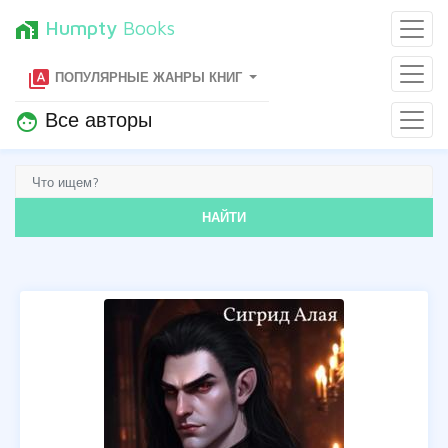
Humpty
Books
home_work
type_specimen
ПОПУЛЯРНЫЕ ЖАНРЫ КНИГ
Все авторы
face
НАЙТИ