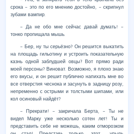
срока – это по его мнению достойно, – скрипнул
зубами вампир.
– Да не обо мне сейчас давай думать! –
тонко пропищала мышь.
– Бер, ну ты серьёзно? Он решится выкатить
на площадь гильотину и устроить показательную
казнь одной заблудшей овцы? Вот прямо ради
моей персоны? Виноват. Возможно, я плохо знаю
его вкусы, и он решит публично напихать мне во
все отверстия чеснока и засунуть в задницу розу,
непременно с острыми и толстыми шипами, или
кол осиновый найдёт?
– Прекрати! – закричала Берта, – Ты не
видел Марку уже несколько сотен лет! Ты и
представить себе не можешь, каким отморозком
он стал! Представь только, этот… упырь