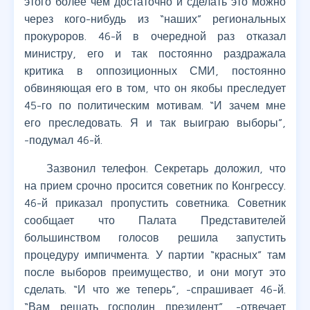
этого более чем достаточно и сделать это можно
через кого-нибудь из “наших” региональных
прокуроров. 46-й в очередной раз отказал
министру, его и так постоянно раздражала
критика в оппозиционных СМИ, постоянно
обвиняющая его в том, что он якобы преследует
45-го по политическим мотивам. “И зачем мне
его преследовать. Я и так выиграю выборы”,
-подумал 46-й.
Зазвонил телефон. Секретарь доложил, что
на прием срочно просится советник по Конгрессу.
46-й приказал пропустить советника. Советник
сообщает что Палата Представителей
большинством голосов решила запустить
процедуру импичмента. У партии “красных” там
после выборов преимущество, и они могут это
сделать. “И что же теперь”, -спрашивает 46-й.
“Вам решать господин президент”, -отвечает