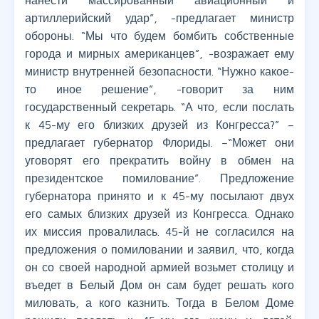
нанести массированный авиационный и
артиллерийский удар”, -предлагает министр
обороны. “Мы что будем бомбить собственные
города и мирных американцев”, -возражает ему
министр внутренней безопасности. “Нужно какое-
то иное решение”, -говорит за ним
государственный секретарь. “А что, если послать
к 45-му его близких друзей из Конгресса?” –
предлагает губернатор Флориды. –“Может они
уговорят его прекратить войну в обмен на
президентское помилование”. Предложение
губернатора принято и к 45-му посылают двух
его самых близких друзей из Конгресса. Однако
их миссия провалилась. 45-й не согласился на
предложения о помиловании и заявил, что, когда
он со своей народной армией возьмет столицу и
въедет в Белый Дом он сам будет решать кого
миловать, а кого казнить. Тогда в Белом Доме