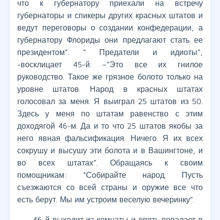
что к губернатору приехали на встречу
губернаторы и спикеры других красных штатов и
ведут переговоры о создании конфедерации, а
губернатору Флориды они предлагают стать ее
президентом”. “ Предатели и идиоты”,
-восклицает 45-й. –“Это все их гнилое
руководство. Такое же грязное болото только на
уровне штатов. Народ в красных штатах
голосовал за меня. Я выиграл 25 штатов из 50.
Здесь у меня по штатам равенство с этим
доходягой 46-м. Да и то что 25 штатов якобы за
него явная фальсификация. Ничего. Я их всех
сокрушу и высушу эти болота и в Вашингтоне, и
во всех штатах”. Обращаясь к своим
помощникам: “Собирайте народ. Пусть
съезжаются со всей страны и оружие все что
есть берут. Мы им устроим веселую вечеринку”.
46-й выходит из комнаты и опять попадает в