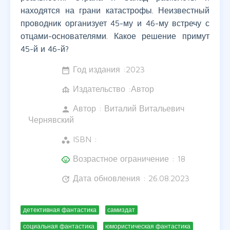
находятся на грани катастрофы. Неизвестный
проводник организует 45-му и 46-му встречу с
отцами-основателями. Какое решение примут
45-й и 46-й?
Год издания :
2023
date_range
Издательство :Автор
foundation
Автор :
Виталий Витальевич
person
Чернявский
ISBN :
workspaces
Возрастное ограничение : 18
child_care
Дата обновления : 26.08.2023
update
детективная фантастика
самиздат
социальная фантастика
юмористическая фантастика