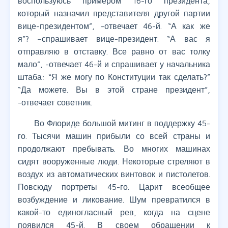
воспользуюсь примером 16-го президента,
который назначил представителя другой партии
вице-президентом”, -отвечает 46-й. “А как же
я”? –спрашивает вице-президент. “А вас я
отправляю в отставку. Все равно от вас толку
мало”, -отвечает 46-й и спрашивает у начальника
штаба: “Я же могу по Конституции так сделать?”
“Да можете. Вы в этой стране президент”,
-отвечает советник.
Во Флориде большой митинг в поддержку 45-
го. Тысячи машин прибыли со всей страны и
продолжают пребывать. Во многих машинах
сидят вооруженные люди. Некоторые стреляют в
воздух из автоматических винтовок и пистолетов.
Повсюду портреты 45-го. Царит всеобщее
возбуждение и ликование. Шум превратился в
какой-то единогласный рев, когда на сцене
появился 45-й. В своем обращении к