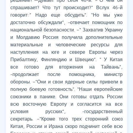
решение?”—думает про себя 46-й. –“О чем он
спрашивает? Что тут происходит?” Вслух 46-й
говорит:” Надо еще обсудить”. “Но мы уже
достаточно обсуждали”, -отвечает помощник по
национальной безопасности. –“ Захватив Украину
и Молдавию Россия получила дополнительные
материальные и человеческие ресурсы для
наступления на юге и севере Европы через
Прибалтику, Финляндию и Швецию”. “ У Китая
все готово для вторжения на Тайвань”,
-продолжает после помощника, министр
обороны. –“Они и свои ядерные силы привели в
полную боевую готовность”. “Наши европейские
союзники в панике. Они готовы отдать России
всю восточную Европу и согласится на все
условия русских”, -государственный
секретарь. –“Кроме того трех сторонний союз
Китая, России и Ирана скоро подчинит себе всю