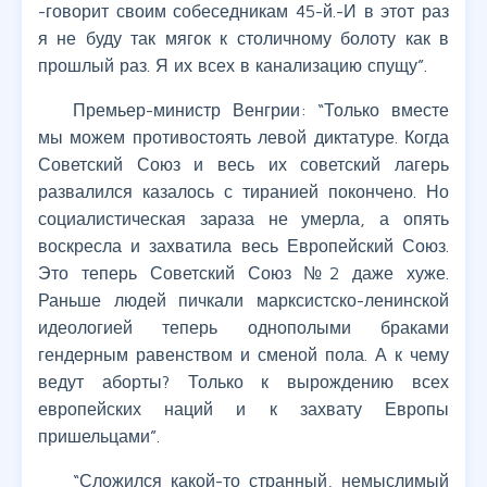
-говорит своим собеседникам 45-й.-И в этот раз
я не буду так мягок к столичному болоту как в
прошлый раз. Я их всех в канализацию спущу”.
Премьер-министр Венгрии: “Только вместе
мы можем противостоять левой диктатуре. Когда
Советский Союз и весь их советский лагерь
развалился казалось с тиранией покончено. Но
социалистическая зараза не умерла, а опять
воскресла и захватила весь Европейский Союз.
Это теперь Советский Союз №2 даже хуже.
Раньше людей пичкали марксистско-ленинской
идеологией теперь однополыми браками
гендерным равенством и сменой пола. А к чему
ведут аборты? Только к вырождению всех
европейских наций и к захвату Европы
пришельцами”.
“Сложился какой-то странный, немыслимый