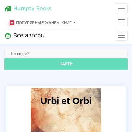
Humpty
Books
home_work
type_specimen
ПОПУЛЯРНЫЕ ЖАНРЫ КНИГ
Все авторы
face
НАЙТИ