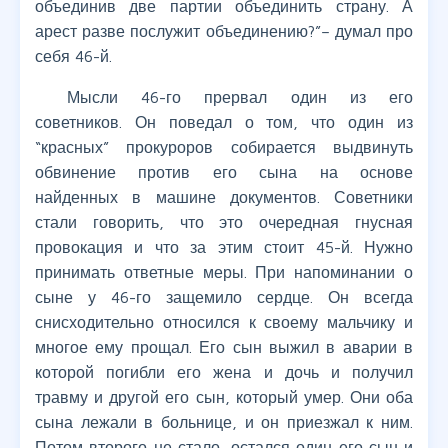
объединив две партии объединить страну. А
арест разве послужит объединению?”– думал про
себя 46-й.
Мысли 46-го прервал один из его
советников. Он поведал о том, что один из
“красных” прокуроров собирается выдвинуть
обвинение против его сына на основе
найденных в машине документов. Советники
стали говорить, что это очередная гнусная
провокация и что за этим стоит 45-й. Нужно
принимать ответные меры. При напоминании о
сыне у 46-го защемило сердце. Он всегда
снисходительно относился к своему мальчику и
многое ему прощал. Его сын выжил в аварии в
которой погибли его жена и дочь и получил
травму и другой его сын, который умер. Они оба
сына лежали в больнице, и он приезжал к ним.
Потом второго не стало, остался один его сын и