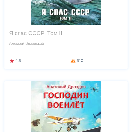
Я спас СССР. Том II
Алексей Вязовский
4,3
310
grade
group