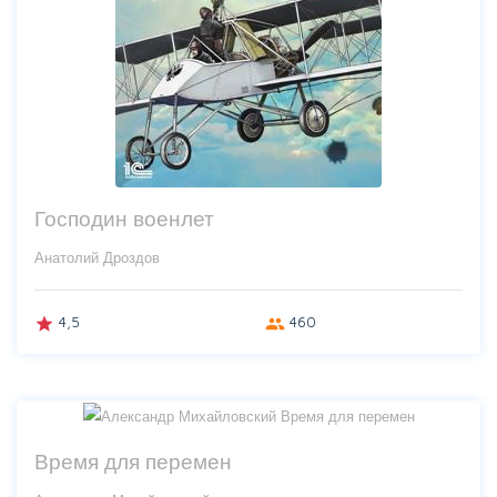
Господин военлет
Анатолий Дроздов
4,5
460
grade
group
Время для перемен