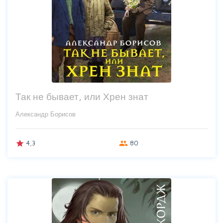
Так не бывает, или Хрен знат
Александр Борисов
4,3
80
grade
group