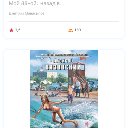
Мой 88-ой: назад в…
Дмитрий Манасыпов
3,6
130
grade
group