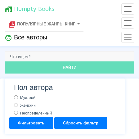
Humpty
Books
home_work
type_specimen
ПОПУЛЯРНЫЕ ЖАНРЫ КНИГ
Все авторы
face
НАЙТИ
Пол автора
Мужской
Женский
Неопределенный
Фильтровать
Сбросить фильтр