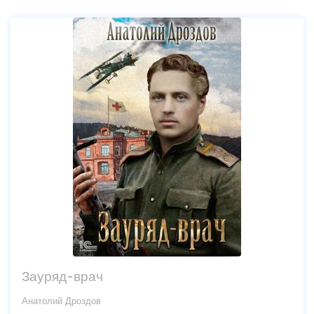
Зауряд-врач
Анатолий Дроздов