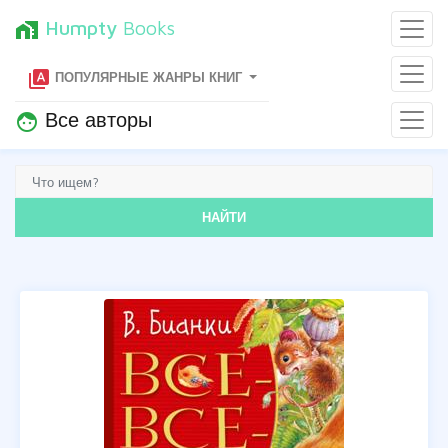
Humpty
Books
home_work
type_specimen
ПОПУЛЯРНЫЕ ЖАНРЫ КНИГ
Все авторы
face
НАЙТИ