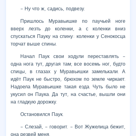
– Ну что ж, садись, подвезу.
Пришлось Муравьишке по паучьей ноге
вверх лезть до коленки, а с коленки вниз
спускаться Пауку на спину: коленки у Сенокосца
торчат выше спины.
Начал Паук свои ходули переставлять –
одна нога тут, другая там; все восемь ног, будто
спицы, в глазах у Муравьишки замелькали. А
идёт Паук не быстро, брюхом по земле чиркает.
Надоела Муравьишке такая езда. Чуть было не
укусил он Паука. Да тут, на счастье, вышли они
на гладкую дорожку.
Остановился Паук.
– Слезай, – говорит. – Вот Жужелица бежит,
она резвей меня.