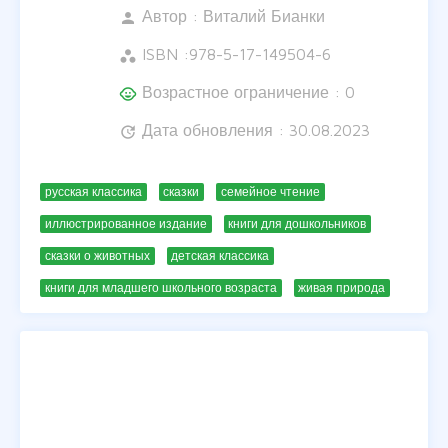
Автор :
Виталий Бианки
person
ISBN :
978-5-17-149504-6
workspaces
Возрастное ограничение : 0
child_care
Дата обновления : 30.08.2023
update
русская классика
сказки
семейное чтение
иллюстрированное издание
книги для дошкольников
сказки о животных
детская классика
книги для младшего школьного возраста
живая природа