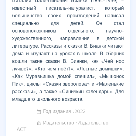
Виталий Валентинович Бианки (1894–1959) –
известный писатель-натуралист, который
большинство своих произведений написал
специально для детей. Он стал
основоположником отдельного, научно-
художественного, направления в детской
литературе. Рассказы и сказки В. Бианки читают
дома и изучают на уроках в школе. В сборник
вошли такие сказки В. Бианки, как «Чей нос
лучше?», «Кто чем поёт?», «Лесные домишки»,
«Как Муравьишка домой спешил», «Мышонок
Пик», циклы «Сказки зверолова» и «Маленькие
рассказы», а также «Синичкин календарь». Для
младшего школьного возраста.
Год издания :
2022
date_range
Издательство :Издательство
foundation
АСТ