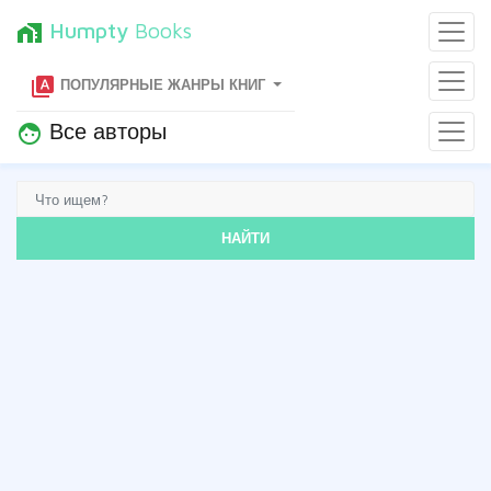
Humpty
Books
home_work
type_specimen
ПОПУЛЯРНЫЕ ЖАНРЫ КНИГ
Все авторы
face
НАЙТИ