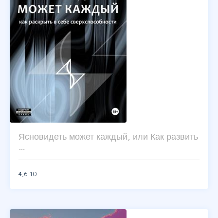
Ясновидеть может каждый, или Как развить
…
4,6
10