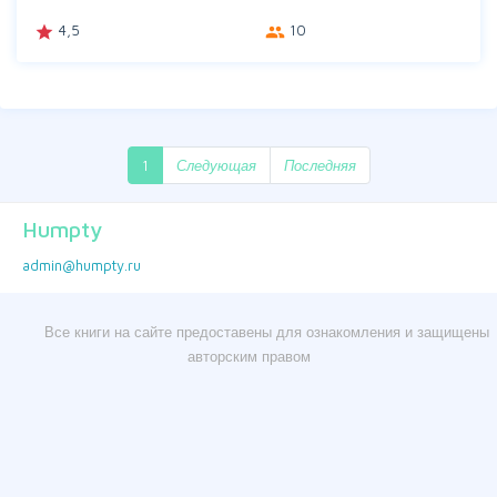
4,5
10
grade
group
1
Следующая
Последняя
Humpty
admin@humpty.ru
Все книги на сайте предоставены для ознакомления и защищены
авторским правом