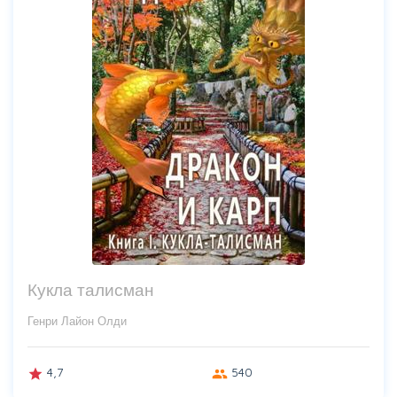
Кукла талисман
Генри Лайон Олди
4,7
540
grade
group