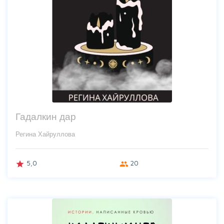
Гадалкин дар
Регина Хайруллова
5,0
20
grade
group