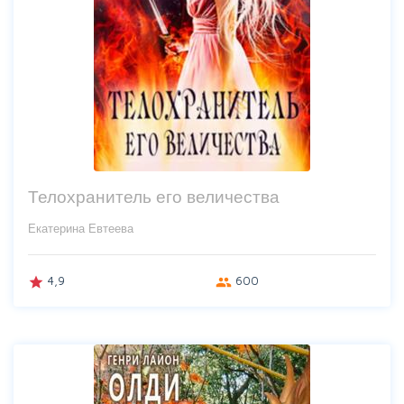
Телохранитель его величества
Екатерина Евтеева
4,9
600
grade
group