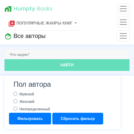
Humpty
Books
home_work
type_specimen
ПОПУЛЯРНЫЕ ЖАНРЫ КНИГ
Все авторы
face
НАЙТИ
Пол автора
Мужской
Женский
Неопределенный
Фильтровать
Сбросить фильтр