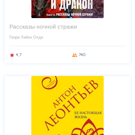
Рассказы ночной стражи
Генри Лайон Олди
4,7
740
grade
group