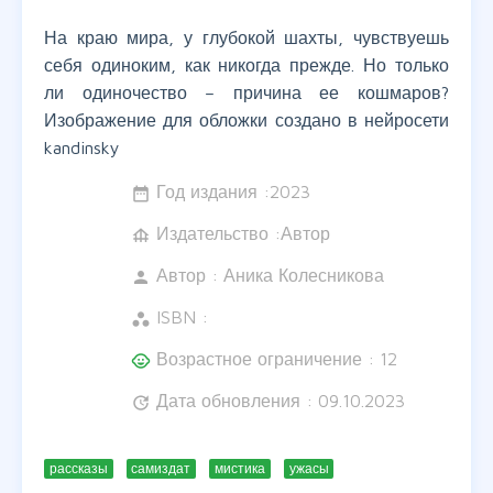
На краю мира, у глубокой шахты, чувствуешь
себя одиноким, как никогда прежде. Но только
ли одиночество – причина ее кошмаров?
Изображение для обложки создано в нейросети
kandinsky
Год издания :
2023
date_range
Издательство :Автор
foundation
Автор :
Аника Колесникова
person
ISBN :
workspaces
Возрастное ограничение : 12
child_care
Дата обновления : 09.10.2023
update
рассказы
самиздат
мистика
ужасы