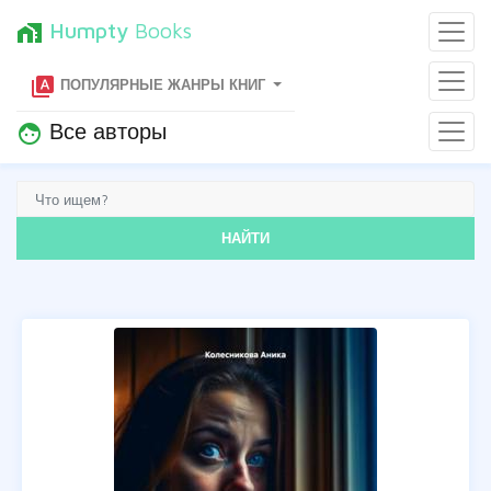
Humpty
Books
home_work
type_specimen
ПОПУЛЯРНЫЕ ЖАНРЫ КНИГ
Все авторы
face
НАЙТИ