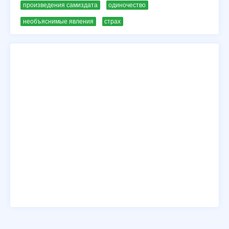
произведения самиздата
одиночество
необъяснимые явления
страх