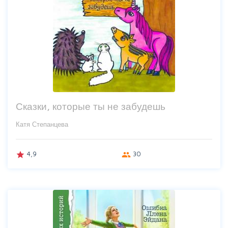
Сказки, которые ты не забудешь
Катя Степанцева
4,9
30
grade
group