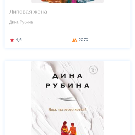
Липовая жена
Дина Рубина
4,6
2070
grade
group