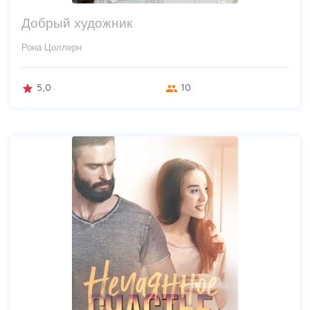
Добрый художник
Рона Цоллерн
5,0
10
grade
group