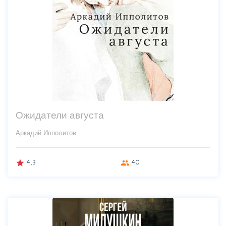
Ожидатели августа
Аркадий Ипполитов
4,3
40
grade
group