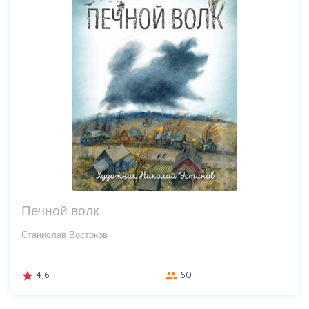
Печной волк
Станислав Востоков
4,6
60
grade
group