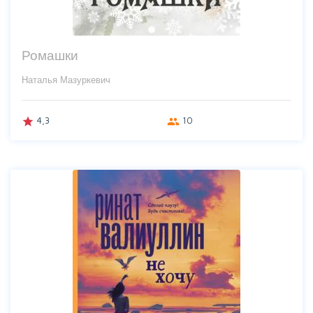
Ромашки
Наталья Мазуркевич
4,3
10
grade
group