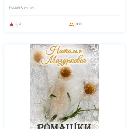
Роман Сенчин
3,9
200
grade
group