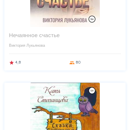
Нечаянное счастье
Виктория Лукьянова
4,8
80
grade
group