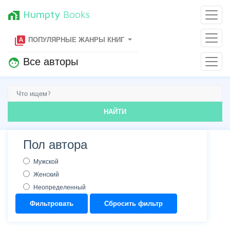
Humpty
Books
home_work
type_specimen
ПОПУЛЯРНЫЕ ЖАНРЫ КНИГ
Все авторы
face
НАЙТИ
Пол автора
Мужской
Женский
Неопределенный
Фильтровать
Сбросить фильтр