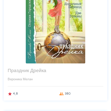
Праздник Дрейка
Вероника Мелан
4,8
380
grade
group