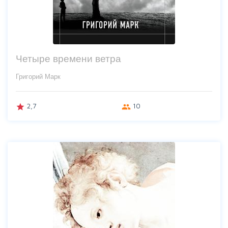
Четыре времени ветра
Григорий Марк
2,7
10
grade
group