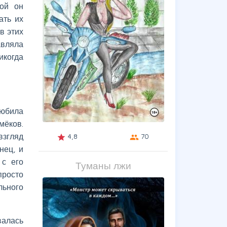
кой он
ать их
в этих
авляла
икогда
любила
мёков.
згляд
4,8
70
grade
group
нец, и
 с его
Туманы лжи
просто
льного
валась