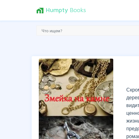
Humpty
Books
home_work
Скро
дере
види
ценно
жизн
пред
рома