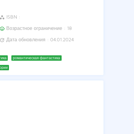
ISBN :
orkspaces
Возрастное ограничение : 18
hild_care
Дата обновления : 04.01.2024
update
тика
романтическая фантастика
ории