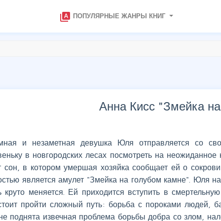
type_specimen
ПОПУЛЯРНЫЕ ЖАНРЫ КНИГ
Анна Кисс "
Змейка на
мная и незаметная девушка Юля отправляется со св
веньку в новгородских лесах посмотреть на неожиданное 
т сон, в котором умершая хозяйка сообщает ей о сокров
стью является амулет "Змейка на голубом камне". Юля нах
ь круто меняется. Ей приходится вступить в смертельную
стоит пройти сложный путь: борьба с пороками людей, 
не поднята извечная проблема борьбы добра со злом, на