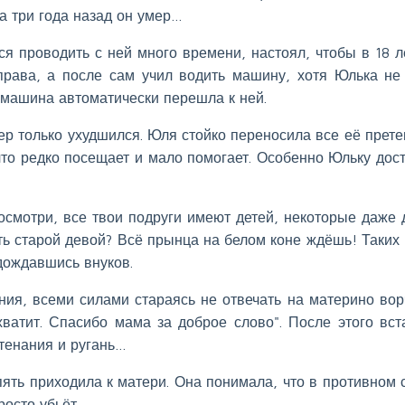
да три года назад он умер…
ся проводить с ней много времени, настоял, чтобы в 18 л
права, а после сам учил водить машину, хотя Юлька не
, машина автоматически перешла к ней.
р только ухудшился. Юля стойко переносила все её прете
 что редко посещает и мало помогает. Особенно Юльку дос
осмотри, все твои подруги имеют детей, некоторые даже 
ь старой девой? Всё прынца на белом коне ждёшь! Таких 
 дождавшись внуков.
ия, всеми силами стараясь не отвечать на материно вор
хватит. Спасибо мама за доброе слово". После этого вст
тенания и ругань…
ять приходила к матери. Она понимала, что в противном 
росто убьёт.