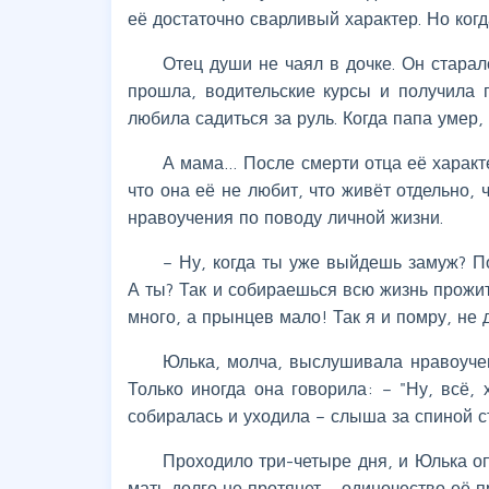
её достаточно сварливый характер. Но ког
Отец души не чаял в дочке. Он старал
прошла, водительские курсы и получила 
любила садиться за руль. Когда папа умер
А мама… После смерти отца её характе
что она её не любит, что живёт отдельно,
нравоучения по поводу личной жизни.
– Ну, когда ты уже выйдешь замуж? П
А ты? Так и собираешься всю жизнь прожит
много, а прынцев мало! Так я и помру, не
Юлька, молча, выслушивала нравоучен
Только иногда она говорила: – "Ну, всё, 
собиралась и уходила – слыша за спиной с
Проходило три-четыре дня, и Юлька оп
мать долго не протянет – одиночество её п