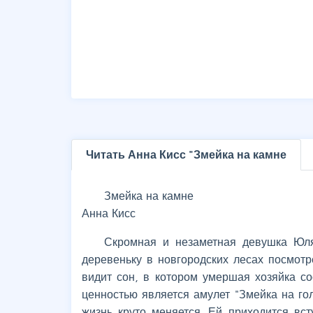
Читать Анна Кисс "Змейка на камне
Змейка на камне
Анна Кисс
Скромная и незаметная девушка Юл
деревеньку в новгородских лесах посмот
видит сон, в котором умершая хозяйка с
ценностью является амулет "Змейка на гол
жизнь круто меняется. Ей приходится вст