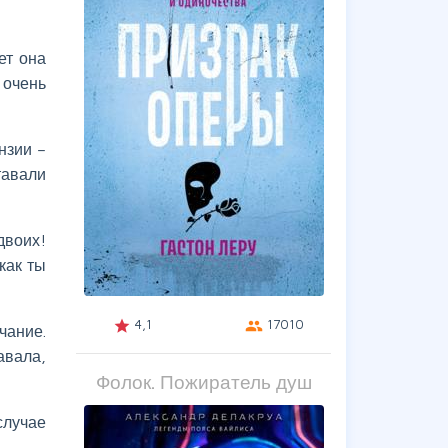
ет она
 очень
нзии –
тавали
двоих!
как ты
4,1
17010
grade
group
чание.
авала,
Фолок. Пожиратель душ
случае