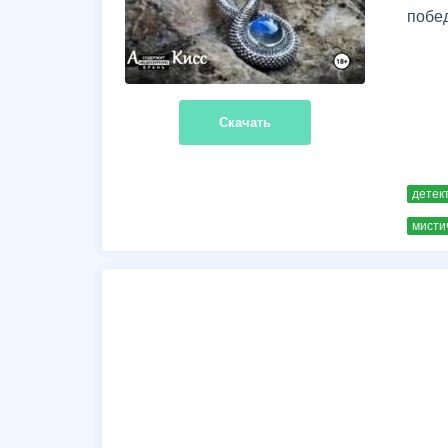
побед
Скачать
детек
мисти