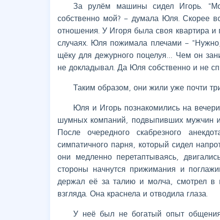
За рулём машины сидел Игорь. "Мо
собственно мой? – думала Юля. Скорее в
отношения. У Игоря была своя квартира и п
случаях. Юля пожимала плечами – "Нужно,
щёку для дежурного поцелуя… Чем он заним
не докладывал. Да Юля собственно и не с
Таким образом, они жили уже почти три
Юля и Игорь познакомились на вечери
шумных компаний, подвыпивших мужчин и 
После очередного скабрезного анекдо
симпатичного парня, который сидел напрот
они медленно перетаптываясь, двигалис
стороны начнутся прижимания и поглажи
держал её за талию и молча, смотрел в 
взгляда. Она краснела и отводила глаза.
У неё был не богатый опыт общения