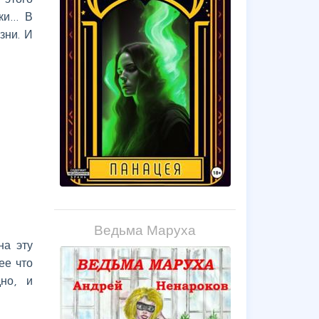
чки… В
зни. И
Ведьма Маруха
на эту
ее что
но, и