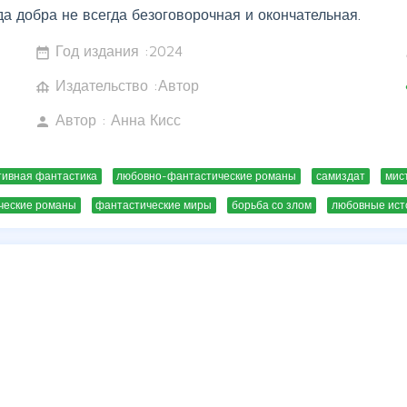
а добра не всегда безоговорочная и окончательная.
Год издания :
2024
date_range
w
Издательство :Автор
foundation
c
Автор :
Анна Кисс
person
тивная фантастика
любовно-фантастические романы
самиздат
мис
ческие романы
фантастические миры
борьба со злом
любовные ист