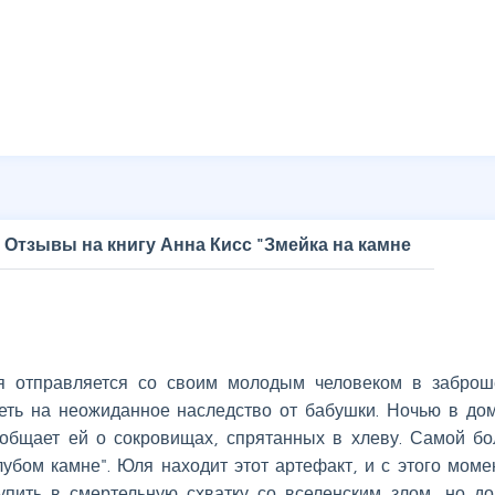
Отзывы на книгу Анна Кисс "Змейка на камне
я отправляется со своим молодым человеком в забро
реть на неожиданное наследство от бабушки. Ночью в до
ообщает ей о сокровищах, спрятанных в хлеву. Самой б
убом камне". Юля находит этот артефакт, и с этого моме
упить в смертельную схватку со вселенским злом, но до