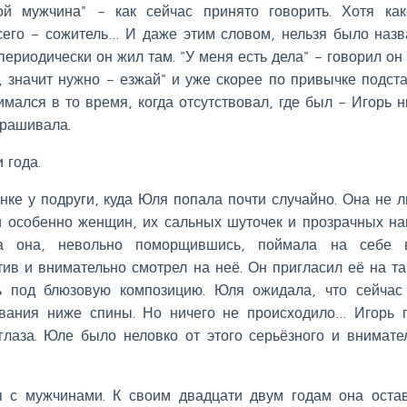
й мужчина" – как сейчас принято говорить. Хотя ка
сего – сожитель… И даже этим словом, нельзя было назв
ериодически он жил там. "У меня есть дела" – говорил он 
 значит нужно – езжай" и уже скорее по привычке подст
ался в то время, когда отсутствовал, где был – Игорь н
прашивала.
 года.
нке у подруги, куда Юля попала почти случайно. Она не 
особенно женщин, их сальных шуточек и прозрачных на
та она, невольно поморщившись, поймала на себе в
ив и внимательно смотрел на неё. Он пригласил её на та
ь под блюзовую композицию. Юля ожидала, что сейчас
вания ниже спины. Но ничего не происходило… Игорь 
глаза. Юле было неловко от этого серьёзного и внимате
 с мужчинами. К своим двадцати двум годам она оста