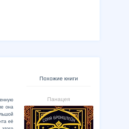
Похожие книги
Панацея
шенную
ме она
ольшой
нта её
 этого