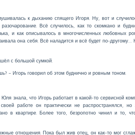
ушивалась к дыханию спящего Игоря. Ну, вот и случил
разочарование. Всё случилось, как то скомкано и будн
лька, и как описывалось в многочисленных любовных ро
аивала она себя. Всё наладится и всё будет по-другому… 
ишёл с большой сумкой.
шь? – Игорь говорил об этом буднично и ровным тоном.
. Юля знала, что Игорь работает в какой-то сервисной ком
своей работе он практически не распространялся, но 
ано в квартире. Более того, безропотно чинил и то, ч
жные отношения. Пока был жив отец, он как-то мог сгла