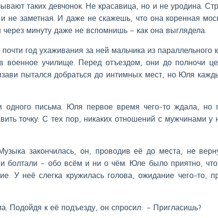
ывают таких девчонок. Не красавица, но и не уродина. Ст
и не заметная. И даже не скажешь, что она коренная мос
 через минуту даже не вспомнишь – как она выглядела.
 почти год ухаживания за ней мальчика из параллельного к
в военное училище. Перед отъездом, они до полночи це
визави пытался добраться до интимных мест, но Юля кажд
и одного письма. Юля первое время чего-то ждала, но 
авить точку. С тех пор, никаких отношений с мужчинами у 
Музыка закончилась, он, проводив её до места, не верн
 и болтали – обо всём и ни о чём. Юле было приятно, что
ие. У неё слегка кружилась голова, ожидание чего-то, п
. Подойдя к её подъезду, он спросил: – Пригласишь?