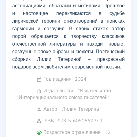
ассоциациями, образами и мотивами. Прошлое
и настоящее перекликаются в судьбе
лирической героини стихотворений в поисках
гармонии и созвучия. В своих стихах автор
порой обращается к творчеству классиков
отечественной литературы и находит новые,
созвучные эпохе образы и сюжеты. Поэтический
сборник Лилии Тетериной – прекрасный
подарок всем любителям современной поэзии.
Год издания :
2024
date_range
Издательство :"Издательство
foundation
"Интернационального союза писателей"
Автор :
Лилия Тетерина
person
ISBN :
978-5-6050862-9-1
workspaces
Возрастное ограничение : 12
child_care