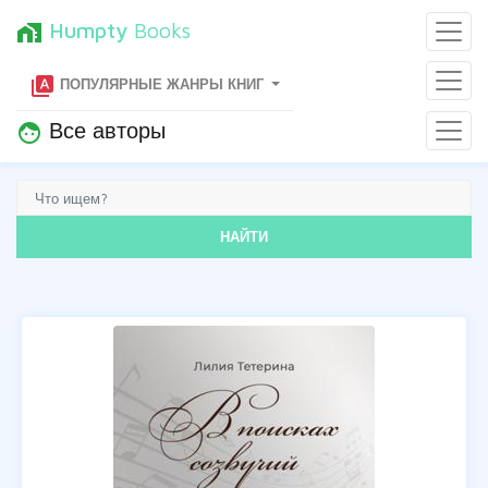
Humpty
Books
home_work
type_specimen
ПОПУЛЯРНЫЕ ЖАНРЫ КНИГ
Все авторы
face
НАЙТИ