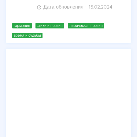
Дата обновления : 15.02.2024
update
гармония
стихи и поэзия
лирическая поэзия
время и судьбы