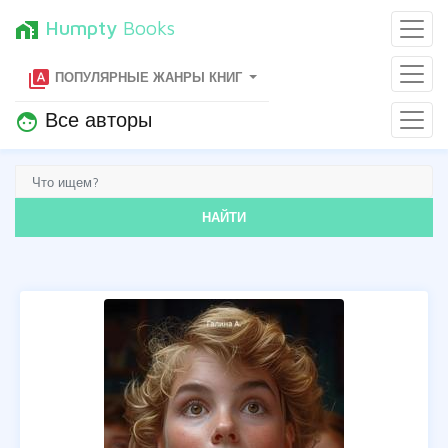
Humpty
Books
home_work
type_specimen
ПОПУЛЯРНЫЕ ЖАНРЫ КНИГ
Все авторы
face
НАЙТИ