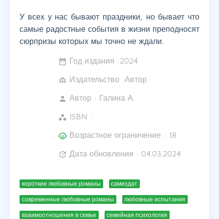
У всех у нас бывают праздники, но бывает что
самые радостные события в жизни преподносят
сюрпризы которых мы точно не ждали..
Год издания :
2024
date_range
Издательство :Автор
foundation
Автор :
Галина А.
person
ISBN :
workspaces
Возрастное ограничение : 18
child_care
Дата обновления : 04.03.2024
update
короткие любовные романы
самиздат
современные любовные романы
любовные испытания
взаимоотношения в семье
семейная психология